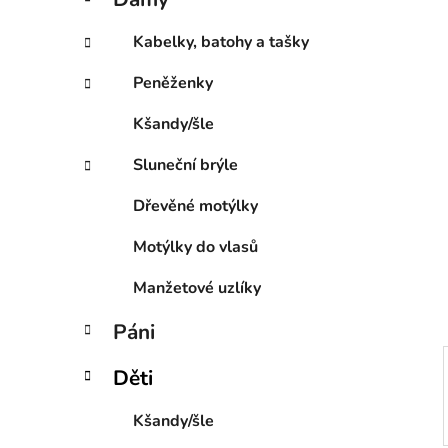
e
p
g
a
Kabelky, batohy a tašky
o
n
r
Peněženky
e
i
l
e
Kšandy/šle
Sluneční brýle
Dřevěné motýlky
Motýlky do vlasů
Manžetové uzlíky
Páni
Děti
Kšandy/šle