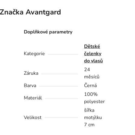
Značka
Avantgard
Doplňkové parametry
Dětské
Kategorie
čelenky
do vlasů
24
Záruka
měsíců
Barva
Černá
100%
Materiál
polyester
šířka
Velikost
motýlku
7 cm