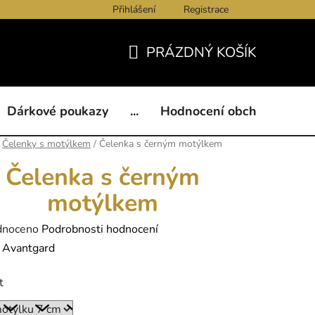
Přihlášení
Registrace
ukazy
BLOG
Kontakty
Obchodní podmínky
Och
PRÁZDNÝ KOŠÍK
NÁKUPNÍ
KOŠÍK
Dárkové poukazy
...
Hodnocení obchodu
B
Čelenky s motýlkem
/
Čelenka s černým motýlkem
Čelenka s černým
motýlkem
né
dnoceno
Podrobnosti hodnocení
ení
:
Avantgard
tu
t