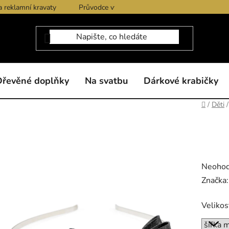
a reklamní kravaty
Průvodce výběrem produktů
Dárkové po
Dřevěné doplňky
Na svatbu
Dárkové krabičky
Domů
/
Děti
/
Průměr
Neoho
hodnoc
Značka
produk
Velikos
je
0,0