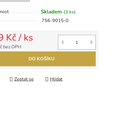
Skladem
nost
(3 ks)
ek.
756-9015-0
9 Kč
/ ks
č bez DPH
 cena:
DO KOŠÍKU
Zeptat se
Hlídat