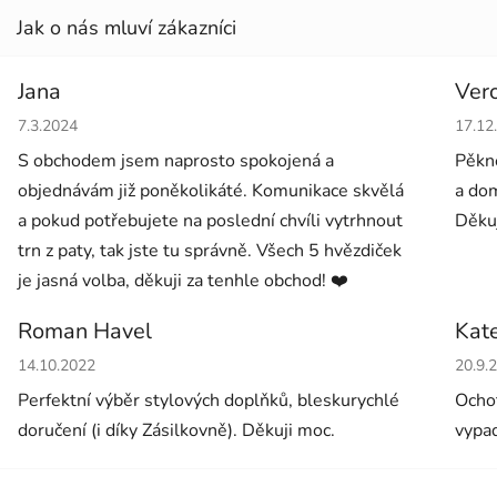
Jana
Ver
Hodnocení obchodu je 5 z 5 hvězdiček.
Hodno
7.3.2024
17.12
S obchodem jsem naprosto spokojená a
Pěkné
objednávám již poněkolikáté. Komunikace skvělá
a dom
a pokud potřebujete na poslední chvíli vytrhnout
Děkuj
trn z paty, tak jste tu správně. Všech 5 hvězdiček
je jasná volba, děkuji za tenhle obchod! ❤️
Roman Havel
Kat
Hodnocení obchodu je 5 z 5 hvězdiček.
Hodno
14.10.2022
20.9.
Perfektní výběr stylových doplňků, bleskurychlé
Ochot
doručení (i díky Zásilkovně). Děkuji moc.
vypad