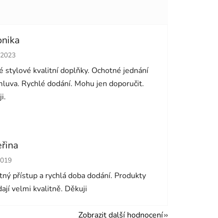
onika
cení obchodu je 5 z 5 hvězdiček.
.2023
 stylové kvalitní doplňky. Ochotné jednání
luva. Rychlé dodání. Mohu jen doporučit.
i.
eřina
cení obchodu je 5 z 5 hvězdiček.
2019
ný přístup a rychlá doba dodání. Produkty
ají velmi kvalitně. Děkuji
Zobrazit další hodnocení