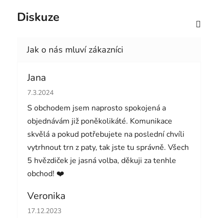
Diskuze
Jana
Hodnocení obchodu je 5 z 5 hvězdiček.
7.3.2024
S obchodem jsem naprosto spokojená a
objednávám již poněkolikáté. Komunikace
skvělá a pokud potřebujete na poslední chvíli
vytrhnout trn z paty, tak jste tu správně. Všech
5 hvězdiček je jasná volba, děkuji za tenhle
obchod! ❤️
Veronika
Hodnocení obchodu je 5 z 5 hvězdiček.
17.12.2023