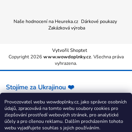
Naše hodnocení na Heureka.cz
Dárkové poukazy
Zakázková výroba
Vytvořil Shoptet
Copyright 2026
www.wowdoplnky.cz
. Všechna práva
vyhrazena.
Stojíme za Ukrajinou ❤️
Provozovatel webu wowdoplnky.cz, jako správce osobních
Jak a čím pomoci »
údajů, zpracovává na tomto webu soubory cookies pro
zlepšování prostředí webových stránek, pro analytické
účely a pro cílenou reklamu. Dalším procházením tohoto
webu vyjadřujete souhlas s jejich používáním.