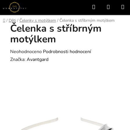
Přejít
Hledat
NÁKUP
na
KOŠÍK
obsah
Domů
/
Děti
/
Čelenky s motýlkem
/
Čelenka s stříbrným motýlkem
Čelenka s stříbrným
motýlkem
Průměrné
Neohodnoceno
Podrobnosti hodnocení
hodnocení
Značka:
Avantgard
produktu
je
0,0
z
5
hvězdiček.