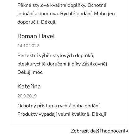
Pěkné stylové kvalitní doplňky. Ochotné
jednání a domluva. Rychlé dodání. Mohu jen
doporučit. Děkuji.
Roman Havel
Hodnocení obchodu je 5 z 5 hvězdiček.
14.10.2022
Perfektní výběr stylových doplňků,
bleskurychlé doručení (i díky Zásilkovně).
Děkuji moc.
Kateřina
Hodnocení obchodu je 5 z 5 hvězdiček.
20.9.2019
Ochotný přístup a rychlá doba dodání.
Produkty vypadají velmi kvalitně. Děkuji
Zobrazit další hodnocení