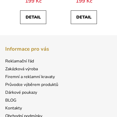
199 Kč
199 Kč
DETAIL
DETAIL
Z
á
Informace pro vás
p
a
Reklamační řád
t
Zakázková výroba
í
Firemní a reklamní kravaty
Průvodce výběrem produktů
Dárkové poukazy
BLOG
Kontakty
Obchodní podmínky