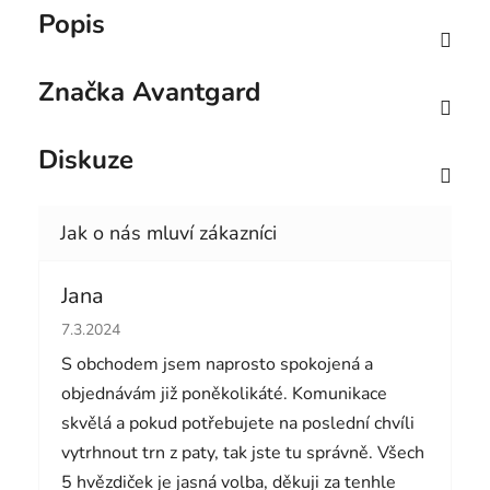
Popis
Značka
Avantgard
Diskuze
Jana
Hodnocení obchodu je 5 z 5 hvězdiček.
7.3.2024
S obchodem jsem naprosto spokojená a
objednávám již poněkolikáté. Komunikace
skvělá a pokud potřebujete na poslední chvíli
vytrhnout trn z paty, tak jste tu správně. Všech
5 hvězdiček je jasná volba, děkuji za tenhle