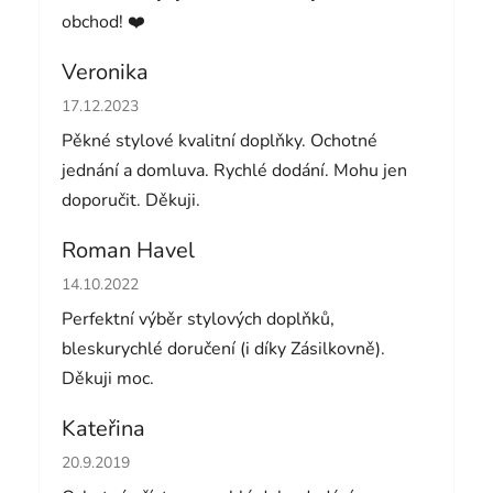
obchod! ❤️
Veronika
Hodnocení obchodu je 5 z 5 hvězdiček.
17.12.2023
Pěkné stylové kvalitní doplňky. Ochotné
jednání a domluva. Rychlé dodání. Mohu jen
doporučit. Děkuji.
Roman Havel
Hodnocení obchodu je 5 z 5 hvězdiček.
14.10.2022
Perfektní výběr stylových doplňků,
bleskurychlé doručení (i díky Zásilkovně).
Děkuji moc.
Kateřina
Hodnocení obchodu je 5 z 5 hvězdiček.
20.9.2019