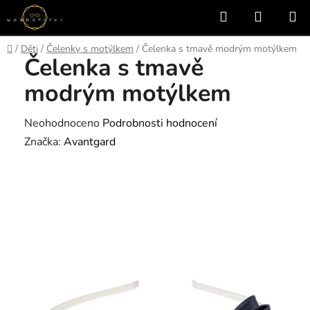
Přejít
Hledat
NÁKUP
na
KOŠÍK
obsah
Domů
/
Děti
/
Čelenky s motýlkem
/
Čelenka s tmavě modrým motýlkem
Čelenka s tmavě
modrým motýlkem
Průměrné
Neohodnoceno
Podrobnosti hodnocení
hodnocení
Značka:
Avantgard
produktu
je
0,0
z
5
hvězdiček.