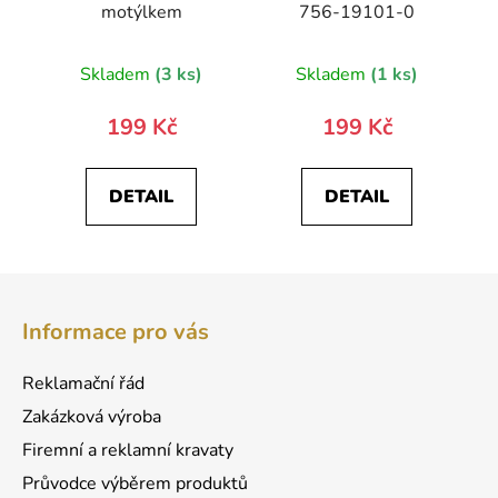
motýlkem
756-19101-0
Skladem
(3 ks)
Skladem
(1 ks)
199 Kč
199 Kč
DETAIL
DETAIL
Z
á
Informace pro vás
p
a
Reklamační řád
t
Zakázková výroba
í
Firemní a reklamní kravaty
Průvodce výběrem produktů