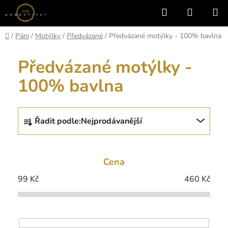
Přejít
Hledat
NÁKUP
na
KOŠÍK
obsah
Domů
/
Páni
/
Motýlky
/
Předvázané
/
Předvázané motýlky - 100% bavlna
Předvázané motýlky -
100% bavlna
Ř
Řadit podle:
Nejprodávanější
a
z
e
Cena
n
í
99
Kč
460
Kč
p
r
o