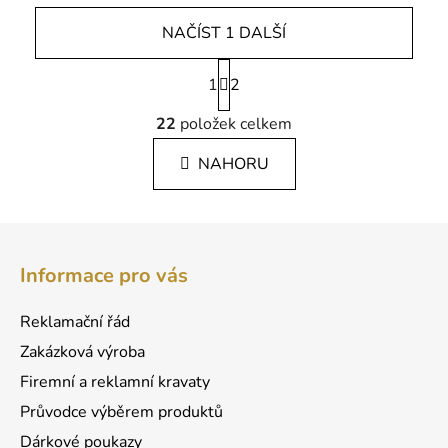
NAČÍST 1 DALŠÍ
S
1
t
2
r
O
á
22
položek celkem
v
n
l
k
NAHORU
á
o
d
v
a
á
Z
c
n
á
í
í
Informace pro vás
p
p
r
a
Reklamační řád
v
t
k
Zakázková výroba
í
y
Firemní a reklamní kravaty
v
Průvodce výběrem produktů
ý
p
Dárkové poukazy