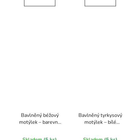
Bavlněný béžový
Bavlněný tyrkysový
motýlek – barevné
motýlek – bílé
květy
puntíky
Skladem
(5 ks)
Skladem
(5 ks)