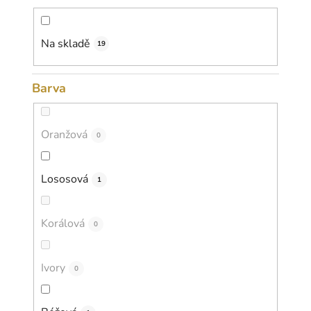
d
u
k
Na skladě
19
t
ů
Barva
Oranžová
0
Lososová
1
Korálová
0
Ivory
0