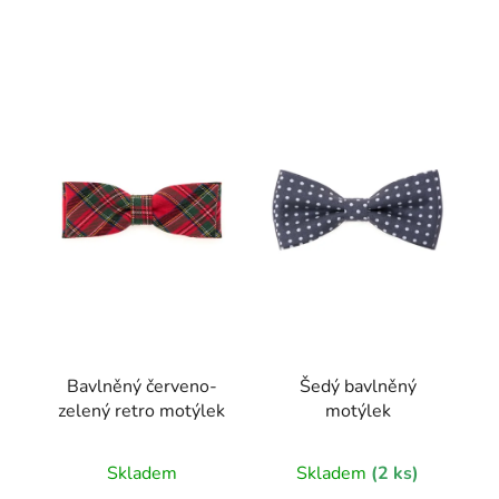
V
ý
p
i
s
p
r
o
d
u
k
t
Bavlněný červeno-
Šedý bavlněný
ů
zelený retro motýlek
motýlek
Skladem
Skladem
(2 ks)