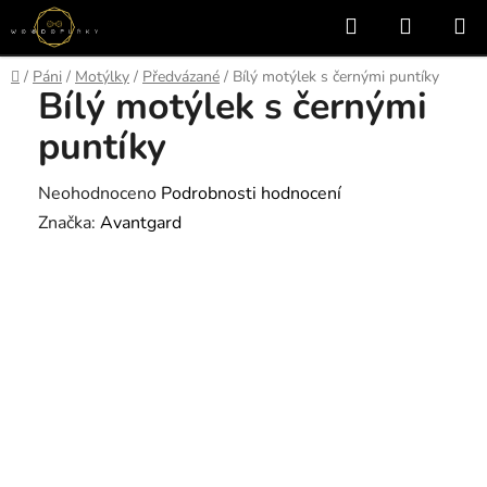
Přejít
Hledat
NÁKUP
na
KOŠÍK
obsah
Domů
/
Páni
/
Motýlky
/
Předvázané
/
Bílý motýlek s černými puntíky
Bílý motýlek s černými
puntíky
Průměrné
Neohodnoceno
Podrobnosti hodnocení
hodnocení
Značka:
Avantgard
produktu
je
0,0
z
5
hvězdiček.