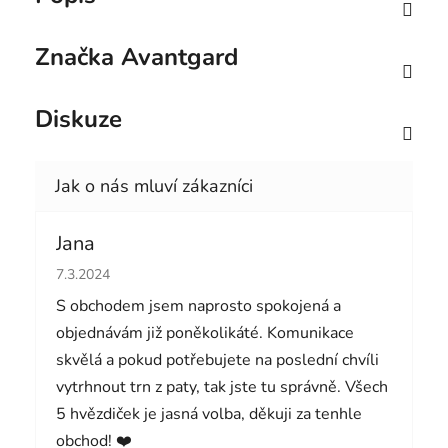
Značka
Avantgard
Diskuze
Jana
Hodnocení obchodu je 5 z 5 hvězdiček.
7.3.2024
S obchodem jsem naprosto spokojená a
objednávám již poněkolikáté. Komunikace
skvělá a pokud potřebujete na poslední chvíli
vytrhnout trn z paty, tak jste tu správně. Všech
5 hvězdiček je jasná volba, děkuji za tenhle
obchod! ❤️