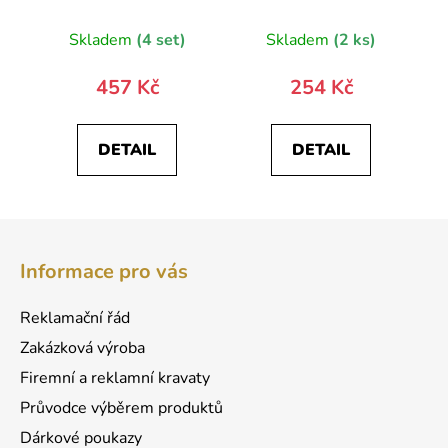
9881-0
Skladem
(4 set)
Skladem
(2 ks)
457 Kč
254 Kč
DETAIL
DETAIL
Z
á
Informace pro vás
p
a
Reklamační řád
t
Zakázková výroba
í
Firemní a reklamní kravaty
Průvodce výběrem produktů
Dárkové poukazy