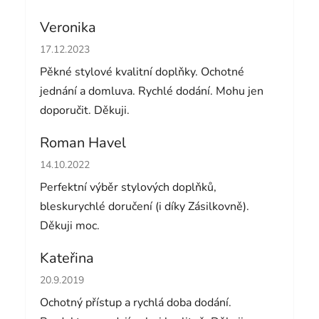
Veronika
Hodnocení obchodu je 5 z 5 hvězdiček.
17.12.2023
Pěkné stylové kvalitní doplňky. Ochotné
jednání a domluva. Rychlé dodání. Mohu jen
doporučit. Děkuji.
Roman Havel
Hodnocení obchodu je 5 z 5 hvězdiček.
14.10.2022
Perfektní výběr stylových doplňků,
bleskurychlé doručení (i díky Zásilkovně).
Děkuji moc.
Kateřina
Hodnocení obchodu je 5 z 5 hvězdiček.
20.9.2019
Ochotný přístup a rychlá doba dodání.