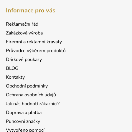
á
Informace pro vás
p
a
Reklamační řád
t
Zakázková výroba
í
Firemní a reklamní kravaty
Průvodce výběrem produktů
Dárkové poukazy
BLOG
Kontakty
Obchodní podmínky
Ochrana osobních údajů
Jak nás hodnotí zákazníci?
Doprava a platba
Puncovní značky
Vytvořeno pomocí