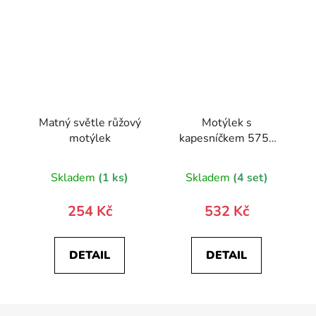
Matný světle růžový
Motýlek s
motýlek
kapesníčkem 575-
22527-0
Skladem
(1 ks)
Skladem
(4 set)
254 Kč
532 Kč
DETAIL
DETAIL
Z