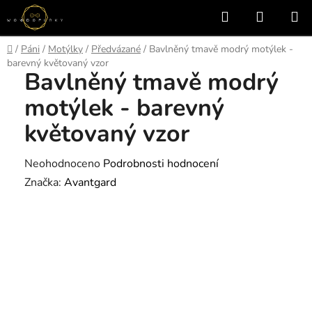
Přejít
Hledat
NÁKUP
na
KOŠÍK
obsah
Domů
/
Páni
/
Motýlky
/
Předvázané
/
Bavlněný tmavě modrý motýlek -
barevný květovaný vzor
Bavlněný tmavě modrý
motýlek - barevný
květovaný vzor
Průměrné
Neohodnoceno
Podrobnosti hodnocení
hodnocení
Značka:
Avantgard
produktu
je
0,0
z
5
hvězdiček.