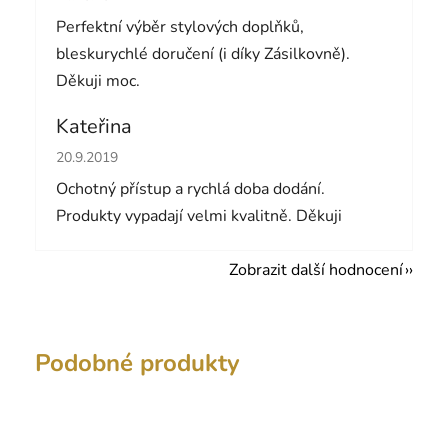
Perfektní výběr stylových doplňků,
bleskurychlé doručení (i díky Zásilkovně).
Děkuji moc.
Kateřina
Hodnocení obchodu je 5 z 5 hvězdiček.
20.9.2019
Ochotný přístup a rychlá doba dodání.
Produkty vypadají velmi kvalitně. Děkuji
Zobrazit další hodnocení
Podobné produkty