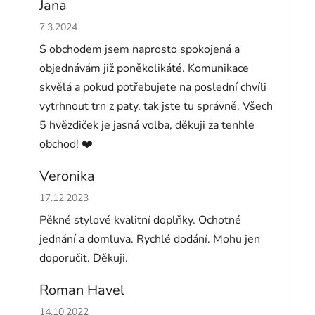
Jana
Hodnocení obchodu je 5 z 5 hvězdiček.
7.3.2024
S obchodem jsem naprosto spokojená a
objednávám již poněkolikáté. Komunikace
skvělá a pokud potřebujete na poslední chvíli
vytrhnout trn z paty, tak jste tu správně. Všech
5 hvězdiček je jasná volba, děkuji za tenhle
obchod! ❤️
Veronika
Hodnocení obchodu je 5 z 5 hvězdiček.
17.12.2023
Pěkné stylové kvalitní doplňky. Ochotné
jednání a domluva. Rychlé dodání. Mohu jen
doporučit. Děkuji.
Roman Havel
Hodnocení obchodu je 5 z 5 hvězdiček.
14.10.2022