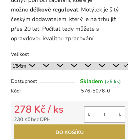
uchytí pomocí zapínání, které je
možno
délkově regulovat
. Motýlek je šitý
českým dodavatelem, který je na trhu již
přes 20 let. Počítat tedy můžete s
opravdovou kvalitou zpracování.
Velikost
Skladem
Dostupnost
(>5 ks)
Kód:
576-5076-0
278 Kč
/ ks
230 Kč bez DPH
Měrná cena:
DO KOŠÍKU