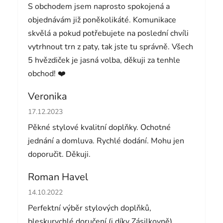
S obchodem jsem naprosto spokojená a
objednávám již poněkolikáté. Komunikace
skvělá a pokud potřebujete na poslední chvíli
vytrhnout trn z paty, tak jste tu správně. Všech
5 hvězdiček je jasná volba, děkuji za tenhle
obchod! ❤️
Veronika
Hodnocení obchodu je 5 z 5 hvězdiček.
17.12.2023
Pěkné stylové kvalitní doplňky. Ochotné
jednání a domluva. Rychlé dodání. Mohu jen
doporučit. Děkuji.
Roman Havel
Hodnocení obchodu je 5 z 5 hvězdiček.
14.10.2022
Perfektní výběr stylových doplňků,
bleskurychlé doručení (i díky Zásilkovně).