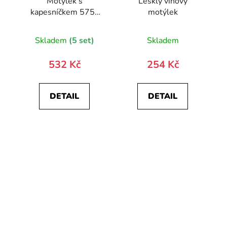
Motýlek s
Lesklý vínový
kapesníčkem 575-
motýlek
22403-0
Skladem
(5 set)
Skladem
532 Kč
254 Kč
DETAIL
DETAIL