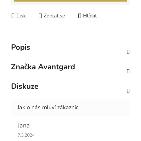
Tisk
Zeptat se
Hlídat
Popis
Značka
Avantgard
Diskuze
Jana
Hodnocení obchodu je 5 z 5 hvězdiček.
7.3.2024