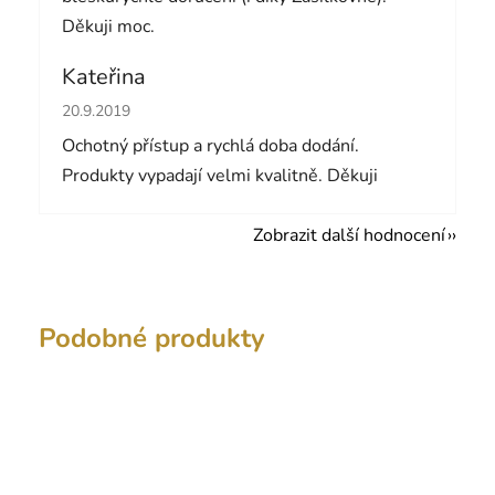
Děkuji moc.
Kateřina
Hodnocení obchodu je 5 z 5 hvězdiček.
20.9.2019
Ochotný přístup a rychlá doba dodání.
Produkty vypadají velmi kvalitně. Děkuji
Zobrazit další hodnocení
Podobné produkty