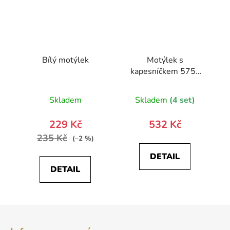
Bílý motýlek
Motýlek s
kapesníčkem 575-
22527-0
Skladem
Skladem
(4 set)
229 Kč
532 Kč
235 Kč
(–2 %)
DETAIL
DETAIL
Z
á