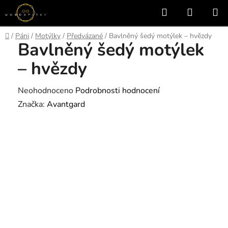
Přejít
Hledat
NÁKUP
na
KOŠÍK
obsah
Domů
/
Páni
/
Motýlky
/
Předvázané
/
Bavlněný šedý motýlek – hvězdy
Bavlněný šedý motýlek
– hvězdy
Průměrné
Neohodnoceno
Podrobnosti hodnocení
hodnocení
Značka:
Avantgard
produktu
je
0,0
z
5
hvězdiček.