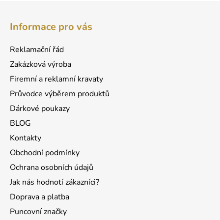
Z
á
Informace pro vás
p
a
Reklamační řád
t
Zakázková výroba
í
Firemní a reklamní kravaty
Průvodce výběrem produktů
Dárkové poukazy
BLOG
Kontakty
Obchodní podmínky
Ochrana osobních údajů
Jak nás hodnotí zákazníci?
Doprava a platba
Puncovní značky