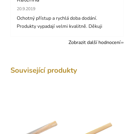
Hodnocení obchodu je 5 z 5 hvězdiček.
20.9.2019
Ochotný přístup a rychlá doba dodání.
Produkty vypadají velmi kvalitně. Děkuji
Zobrazit další hodnocení
Související produkty