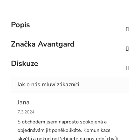
Popis
Značka
Avantgard
Diskuze
Jana
Hodnocení obchodu je 5 z 5 hvězdiček.
7.3.2024
S obchodem jsem naprosto spokojená a
objednávám již poněkolikáté. Komunikace
skvělá a pokud potřebujete na poslední chvíli