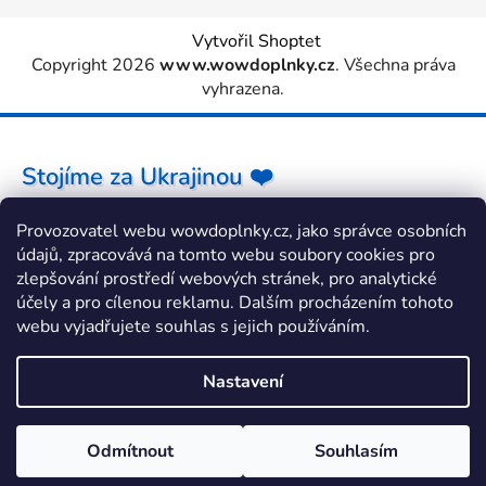
Vytvořil Shoptet
Copyright 2026
www.wowdoplnky.cz
. Všechna práva
vyhrazena.
Stojíme za Ukrajinou ❤️
Provozovatel webu wowdoplnky.cz, jako správce osobních
Jak a čím pomoci »
údajů, zpracovává na tomto webu soubory cookies pro
zlepšování prostředí webových stránek, pro analytické
účely a pro cílenou reklamu. Dalším procházením tohoto
webu vyjadřujete souhlas s jejich používáním.
Nastavení
Odmítnout
Souhlasím