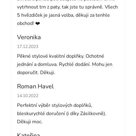
vytrhnout trn z paty, tak jste tu správně. Všech
5 hvězdiček je jasná volba, děkuji za tenhle
obchod! ❤️
Veronika
Hodnocení obchodu je 5 z 5 hvězdiček.
17.12.2023
Pěkné stylové kvalitní doplňky. Ochotné
jednání a domluva. Rychlé dodání. Mohu jen
doporučit. Děkuji.
Roman Havel
Hodnocení obchodu je 5 z 5 hvězdiček.
14.10.2022
Perfektní výběr stylových doplňků,
bleskurychlé doručení (i díky Zásilkovně).
Děkuji moc.
Kateřina