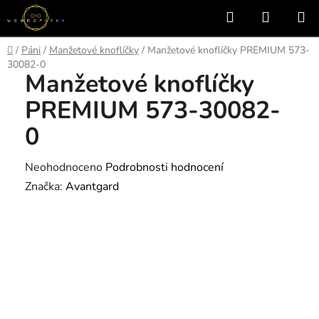
Přejít
Hledat
NÁKUP
na
KOŠÍK
obsah
Domů
/
Páni
/
Manžetové knoflíčky
/
Manžetové knoflíčky PREMIUM 573-
30082-0
Manžetové knoflíčky
PREMIUM 573-30082-
0
Průměrné
Neohodnoceno
Podrobnosti hodnocení
hodnocení
Značka:
Avantgard
produktu
je
0,0
z
5
hvězdiček.