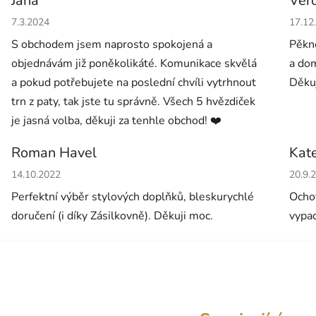
Jana
Ver
Hodnocení obchodu je 5 z 5 hvězdiček.
Hodno
7.3.2024
17.12
S obchodem jsem naprosto spokojená a
Pěkné
objednávám již poněkolikáté. Komunikace skvělá
a dom
a pokud potřebujete na poslední chvíli vytrhnout
Děkuj
trn z paty, tak jste tu správně. Všech 5 hvězdiček
je jasná volba, děkuji za tenhle obchod! ❤️
Roman Havel
Kat
Hodnocení obchodu je 5 z 5 hvězdiček.
Hodno
14.10.2022
20.9.
Perfektní výběr stylových doplňků, bleskurychlé
Ochot
doručení (i díky Zásilkovně). Děkuji moc.
vypad