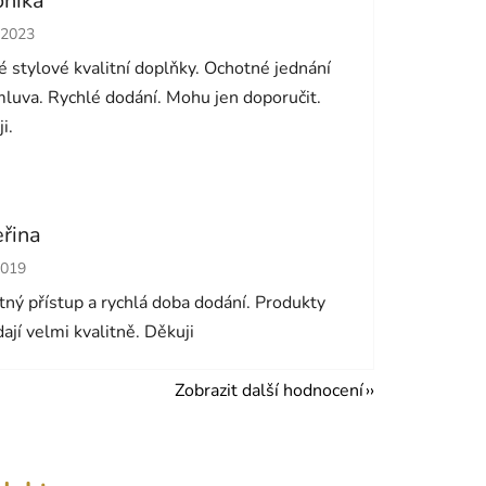
onika
cení obchodu je 5 z 5 hvězdiček.
.2023
 stylové kvalitní doplňky. Ochotné jednání
luva. Rychlé dodání. Mohu jen doporučit.
i.
eřina
cení obchodu je 5 z 5 hvězdiček.
2019
ný přístup a rychlá doba dodání. Produkty
ají velmi kvalitně. Děkuji
Zobrazit další hodnocení