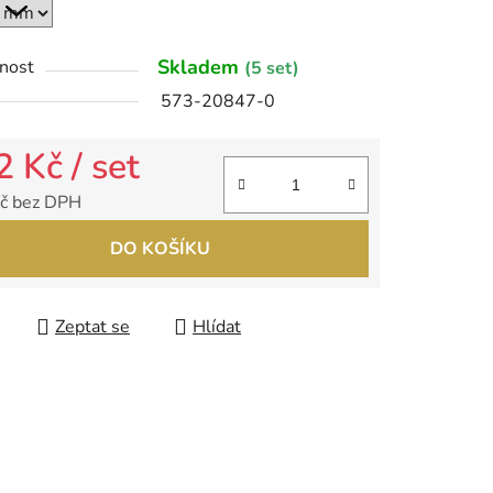
Skladem
nost
(5 set)
ek.
573-20847-0
2 Kč
/ set
č bez DPH
 cena:
DO KOŠÍKU
Zeptat se
Hlídat