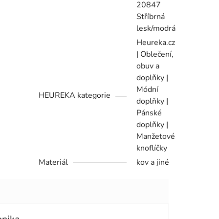
20847
Stříbrná
lesk/modrá
Heureka.cz
| Oblečení,
obuv a
doplňky |
Módní
HEUREKA kategorie
doplňky |
Pánské
doplňky |
Manžetové
knoflíčky
Materiál
kov a jiné