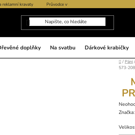
a reklamní kravaty
Průvodce výběrem produktů
Dárkové po
Dřevěné doplňky
Na svatbu
Dárkové krabičky
Domů
/
Páni
573-208
PR
Průměr
Neoho
hodnoc
Značka
produk
Velikos
je