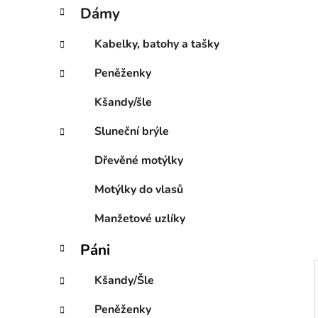
í
t
Dámy
e
p
g
a
Kabelky, batohy a tašky
o
n
r
Peněženky
e
i
l
e
Kšandy/šle
Sluneční brýle
Dřevěné motýlky
Motýlky do vlasů
Manžetové uzlíky
Páni
Kšandy/Šle
Peněženky