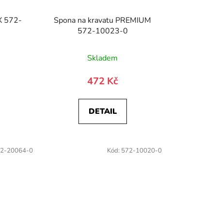
X 572-
Spona na kravatu PREMIUM
572-10023-0
)
Skladem
472 Kč
DETAIL
2-20064-0
Kód:
572-10020-0