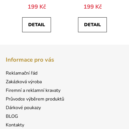
199 Kč
199 Kč
DETAIL
DETAIL
Z
á
Informace pro vás
p
a
Reklamační řád
t
Zakázková výroba
í
Firemní a reklamní kravaty
Průvodce výběrem produktů
Dárkové poukazy
BLOG
Kontakty