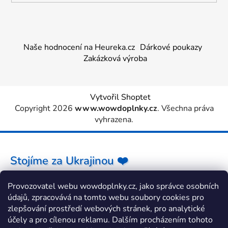
Naše hodnocení na Heureka.cz
Dárkové poukazy
Zakázková výroba
Vytvořil Shoptet
Copyright 2026
www.wowdoplnky.cz
. Všechna práva
vyhrazena.
Stojíme za Ukrajinou ❤️
Provozovatel webu wowdoplnky.cz, jako správce osobních
Jak a čím pomoci »
údajů, zpracovává na tomto webu soubory cookies pro
zlepšování prostředí webových stránek, pro analytické
účely a pro cílenou reklamu. Dalším procházením tohoto