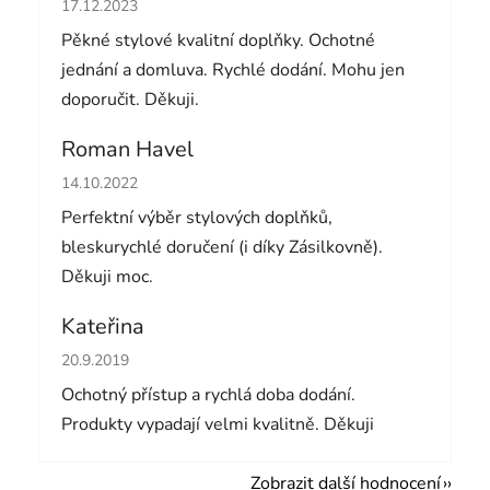
Hodnocení obchodu je 5 z 5 hvězdiček.
17.12.2023
Pěkné stylové kvalitní doplňky. Ochotné
jednání a domluva. Rychlé dodání. Mohu jen
doporučit. Děkuji.
Roman Havel
Hodnocení obchodu je 5 z 5 hvězdiček.
14.10.2022
Perfektní výběr stylových doplňků,
bleskurychlé doručení (i díky Zásilkovně).
Děkuji moc.
Kateřina
Hodnocení obchodu je 5 z 5 hvězdiček.
20.9.2019
Ochotný přístup a rychlá doba dodání.
Produkty vypadají velmi kvalitně. Děkuji
Zobrazit další hodnocení