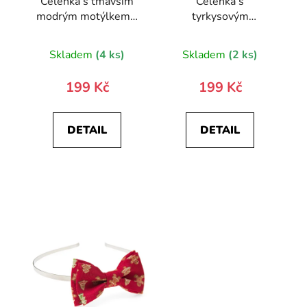
Čelenka s tmavším
Čelenka s
modrým motýlkem -
tyrkysovým
knírkový motiv
motýlkem
Skladem
(4 ks)
Skladem
(2 ks)
199 Kč
199 Kč
DETAIL
DETAIL