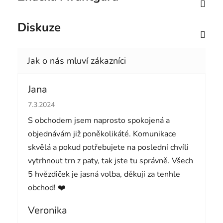
Diskuze
Jana
Hodnocení obchodu je 5 z 5 hvězdiček.
7.3.2024
S obchodem jsem naprosto spokojená a
objednávám již poněkolikáté. Komunikace
skvělá a pokud potřebujete na poslední chvíli
vytrhnout trn z paty, tak jste tu správně. Všech
5 hvězdiček je jasná volba, děkuji za tenhle
obchod! ❤️
Veronika