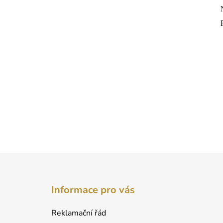
Z
á
Informace pro vás
p
a
Reklamační řád
t