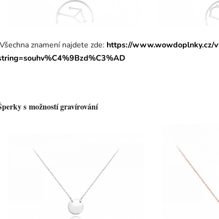
Všechna znamení najdete zde:
https://www.wowdoplnky.cz/v
string=souhv%C4%9Bzd%C3%AD
Š
perky s možností gravírování