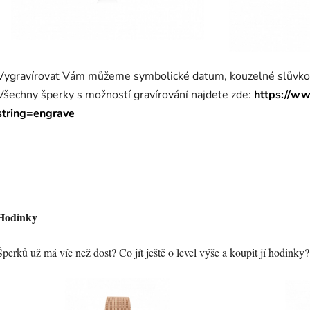
Vygravírovat Vám můžeme symbolické datum, kouzelné slůvko n
Všechny šperky s možností gravírování najdete zde:
https://w
string=engrave
Hodinky
Šperků už má víc než dost? Co jít ještě o level výše a koupit jí hodinky?