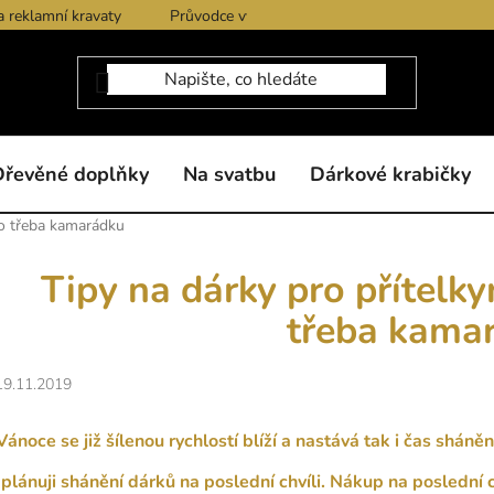
a reklamní kravaty
Průvodce výběrem produktů
Dárkové po
Dřevěné doplňky
Na svatbu
Dárkové krabičky
ebo třeba kamarádku
Tipy na dárky pro přítelky
třeba kama
19.11.2019
Vánoce se již šílenou rychlostí blíží a nastává tak i čas sháněn
plánuji shánění dárků na poslední chvíli. Nákup na poslední