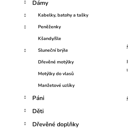
Dámy
e
p
g
a
Kabelky, batohy a tašky
o
n
r
Peněženky
e
i
l
e
Kšandy/šle
Sluneční brýle
Dřevěné motýlky
Motýlky do vlasů
Manžetové uzlíky
Páni
Děti
Dřevěné doplňky