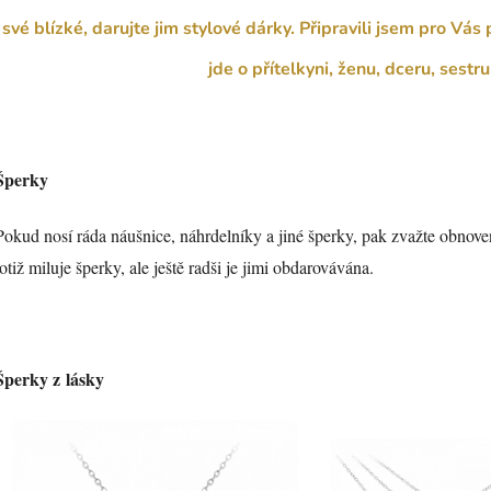
své blízké, darujte jim stylové dárky. Připravili jsem pro Vás
jde o přítelkyni, ženu, dceru, sestr
Šperky
Pokud nosí ráda náušnice, náhrdelníky a jiné šperky, pak zvažte obnove
totiž miluje šperky, ale ještě radši je jimi obdarovávána.
Šperky z lásky