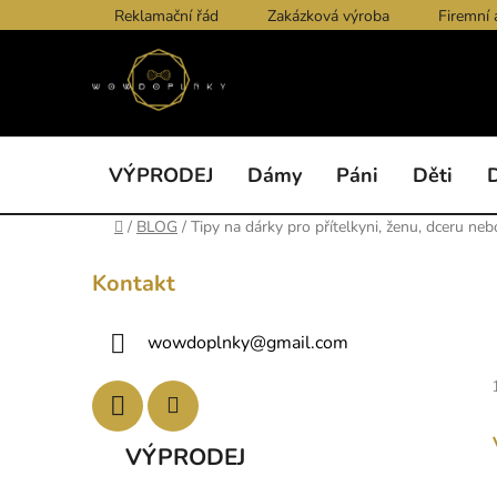
Přejít
Reklamační řád
Zakázková výroba
Firemní 
na
obsah
VÝPRODEJ
Dámy
Páni
Děti
Domů
/
BLOG
/
Tipy na dárky pro přítelkyni, ženu, dceru n
P
Kontakt
o
s
wowdoplnky
@
gmail.com
t
r
a
n
K
Přeskočit
VÝPRODEJ
n
a
kategorie
í
t