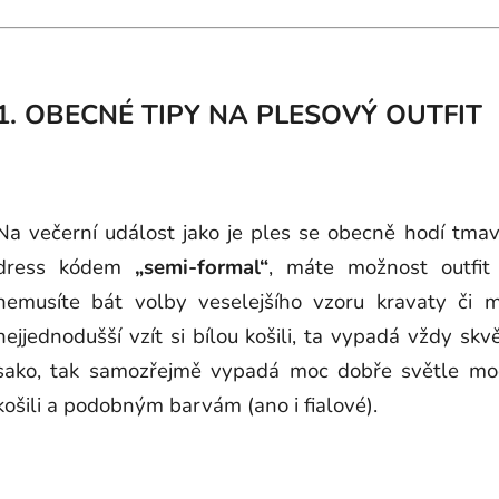
1. OBECNÉ TIPY NA PLESOVÝ OUTFIT
Na večerní událost jako je ples se obecně hodí tmavš
dress kódem
„semi-formal“
, máte možnost outfit 
nemusíte bát volby veselejšího vzoru kravaty či m
nejjednodušší vzít si bílou košili, ta vypadá vždy sk
sako, tak samozřejmě vypadá moc dobře světle mod
košili a podobným barvám (ano i fialové).