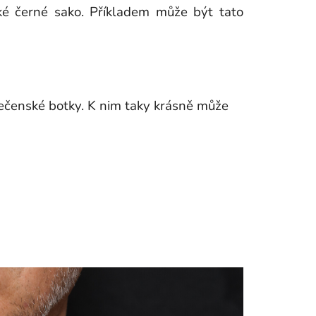
cké černé sako. Příkladem může být tato
ečenské botky. K nim taky krásně může