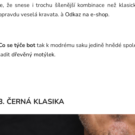
je, že snese i trochu šílenější kombinace než klasi
opravdu veselá kravata. à
Odkaz na e-shop
.
Co se týče bot
tak k modrému saku jedině hnědé spol
ladit
dřevěný motýlek
.
3. ČERNÁ KLASIKA