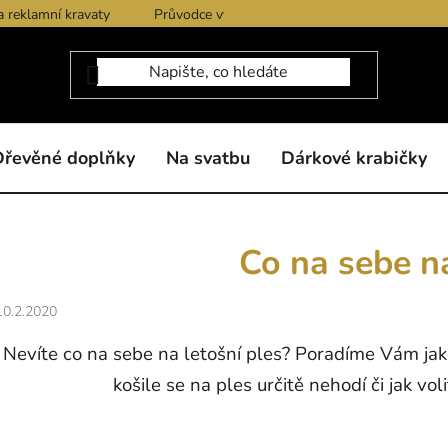
a reklamní kravaty
Průvodce výběrem produktů
Dárkové po
Dřevěné doplňky
Na svatbu
Dárkové krabičky
Co na sebe n
10.2.2020
Nevíte co na sebe na letošní ples? Poradíme Vám jaké
košile se na ples určitě nehodí či jak vol