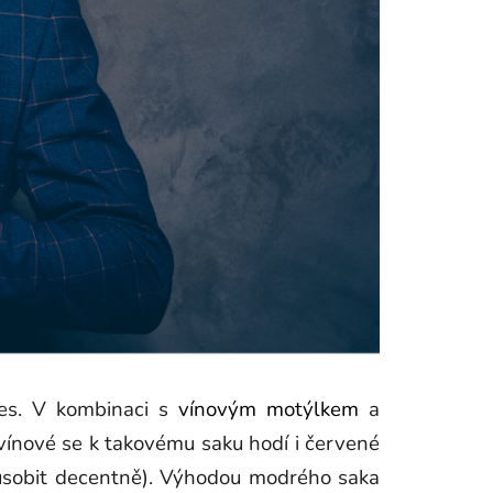
ples. V kombinaci s
vínovým motýlkem
a
vínové se k takovému saku hodí i červené
působit decentně). Výhodou modrého saka