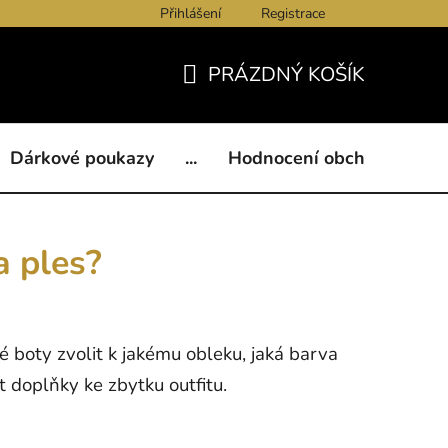
Přihlášení
Registrace
ukazy
BLOG
Kontakty
Obchodní podmínky
Och
PRÁZDNÝ KOŠÍK
NÁKUPNÍ
KOŠÍK
Dárkové poukazy
...
Hodnocení obchodu
B
a ples?
 boty zvolit k jakému obleku, jaká barva
it doplňky ke zbytku outfitu.