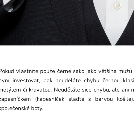
Pokud vlastníte pouze černé sako jako většina muž
nyní investovat, pak neuděláte chybu černou kl
motýlem
či
kravatou
. Neuděláte sice chybu, ale ani 
kapesníčkem (kapesníček slaďte s barvou košil
společenské boty.