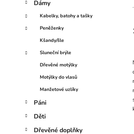
Dámy
e
p
g
a
Kabelky, batohy a tašky
o
n
r
Peněženky
e
i
l
e
Kšandy/šle
Sluneční brýle
Dřevěné motýlky
Motýlky do vlasů
Manžetové uzlíky
Páni
Děti
Dřevěné doplňky