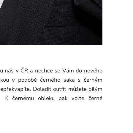
ů u nás v ČR a nechce se Vám do nového
asikou v podobě černého saka s
černým
nepřekvapíte. Doladit outfit můžete bílým
e). K černému obleku pak volte černé