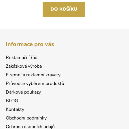
DO KOŠÍKU
Z
á
Informace pro vás
p
a
Reklamační řád
t
Zakázková výroba
í
Firemní a reklamní kravaty
Průvodce výběrem produktů
Dárkové poukazy
BLOG
Kontakty
Obchodní podmínky
Ochrana osobních údajů