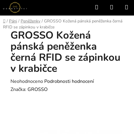
Přejít
Hledat
NÁKUP
na
KOŠÍK
obsah
Domů
/
Páni
/
Peněženky
/
GROSSO Kožená pánská peněženka černá
RFID se zápinkou v krabičce
GROSSO Kožená
pánská peněženka
černá RFID se zápinkou
v krabičce
Průměrné
Neohodnoceno
Podrobnosti hodnocení
hodnocení
Značka:
GROSSO
produktu
je
0,0
z
5