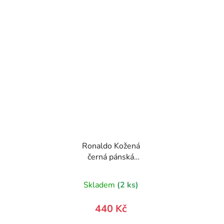
Ronaldo Kožená
černá pánská
peněženka se
zápinkou v krabičce
Skladem
(2 ks)
440 Kč