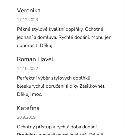
Veronika
Hodnocení obchodu je 5 z 5 hvězdiček.
17.12.2023
Pěkné stylové kvalitní doplňky. Ochotné
jednání a domluva. Rychlé dodání. Mohu jen
doporučit. Děkuji.
Roman Havel
Hodnocení obchodu je 5 z 5 hvězdiček.
14.10.2022
Perfektní výběr stylových doplňků,
bleskurychlé doručení (i díky Zásilkovně).
Děkuji moc.
Kateřina
Hodnocení obchodu je 5 z 5 hvězdiček.
20.9.2019
Ochotný přístup a rychlá doba dodání.