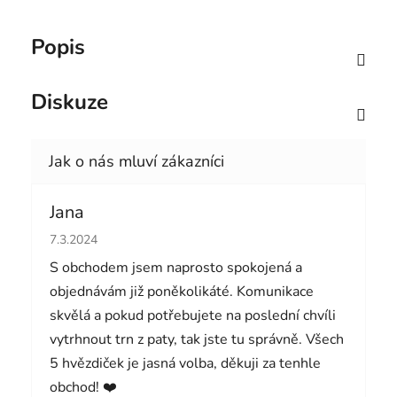
Popis
Diskuze
Jana
Hodnocení obchodu je 5 z 5 hvězdiček.
7.3.2024
S obchodem jsem naprosto spokojená a
objednávám již poněkolikáté. Komunikace
skvělá a pokud potřebujete na poslední chvíli
vytrhnout trn z paty, tak jste tu správně. Všech
5 hvězdiček je jasná volba, děkuji za tenhle
obchod! ❤️