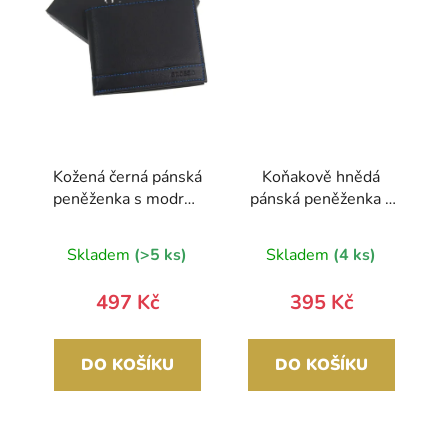
Kožená černá pánská
Koňakově hnědá
peněženka s modrou
pánská peněženka z
nití v krabičce
broušené kůže RFID
GROSSO
v krabičce WILD
Skladem
(>5 ks)
Skladem
(4 ks)
497 Kč
395 Kč
DO KOŠÍKU
DO KOŠÍKU