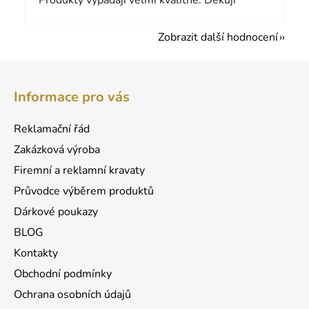
Produkty vypadají velmi kvalitně. Děkuji
Zobrazit další hodnocení
Z
á
Informace pro vás
p
a
Reklamační řád
t
Zakázková výroba
í
Firemní a reklamní kravaty
Průvodce výběrem produktů
Dárkové poukazy
BLOG
Kontakty
Obchodní podmínky
Ochrana osobních údajů