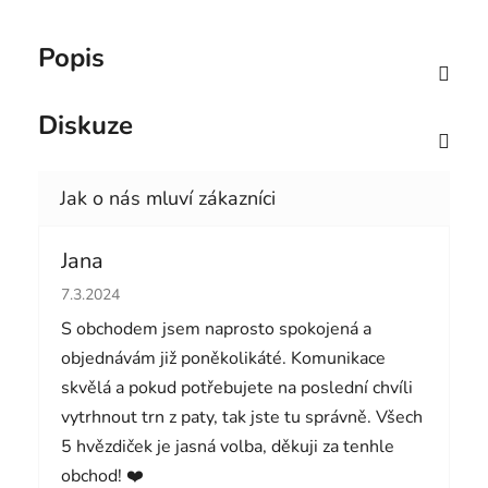
Popis
Diskuze
Jana
Hodnocení obchodu je 5 z 5 hvězdiček.
7.3.2024
S obchodem jsem naprosto spokojená a
objednávám již poněkolikáté. Komunikace
skvělá a pokud potřebujete na poslední chvíli
vytrhnout trn z paty, tak jste tu správně. Všech
5 hvězdiček je jasná volba, děkuji za tenhle
obchod! ❤️