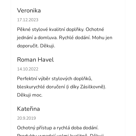
Veronika
Hodnocení obchodu je 5 z 5 hvězdiček.
17.12.2023
Pěkné stylové kvalitní doplňky. Ochotné
jednání a domluva. Rychlé dodání. Mohu jen
doporučit. Děkuji.
Roman Havel
Hodnocení obchodu je 5 z 5 hvězdiček.
14.10.2022
Perfektní výběr stylových doplňků,
bleskurychlé doručení (i díky Zásilkovně).
Děkuji moc.
Kateřina
Hodnocení obchodu je 5 z 5 hvězdiček.
20.9.2019
Ochotný přístup a rychlá doba dodání.