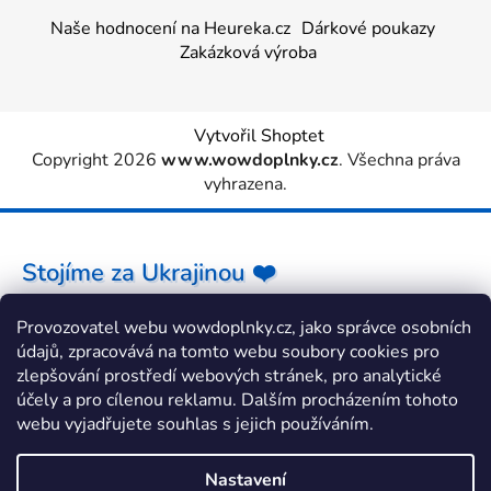
Naše hodnocení na Heureka.cz
Dárkové poukazy
Zakázková výroba
Vytvořil Shoptet
Copyright 2026
www.wowdoplnky.cz
. Všechna práva
vyhrazena.
Stojíme za Ukrajinou ❤️
Provozovatel webu wowdoplnky.cz, jako správce osobních
Jak a čím pomoci »
údajů, zpracovává na tomto webu soubory cookies pro
zlepšování prostředí webových stránek, pro analytické
účely a pro cílenou reklamu. Dalším procházením tohoto
webu vyjadřujete souhlas s jejich používáním.
Nastavení