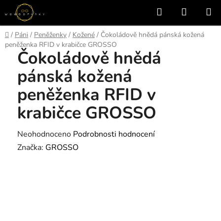
Přejít
Hledat
NÁKUP
na
KOŠÍK
obsah
Domů
/
Páni
/
Peněženky
/
Kožené
/
Čokoládově hnědá pánská kožená
peněženka RFID v krabičce GROSSO
Čokoládově hnědá
pánská kožená
peněženka RFID v
krabičce GROSSO
Průměrné
Neohodnoceno
Podrobnosti hodnocení
hodnocení
Značka:
GROSSO
produktu
je
0,0
z
5