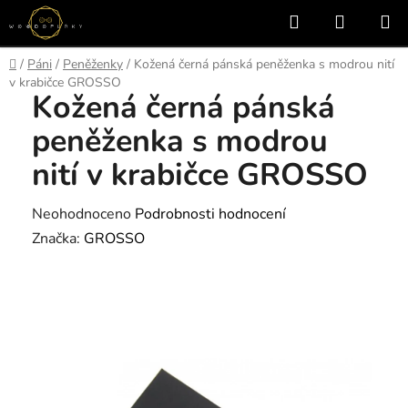
Přejít
Hledat
NÁKUP
na
KOŠÍK
obsah
Domů
/
Páni
/
Peněženky
/
Kožená černá pánská peněženka s modrou nití
v krabičce GROSSO
Kožená černá pánská
peněženka s modrou
nití v krabičce GROSSO
Průměrné
Neohodnoceno
Podrobnosti hodnocení
hodnocení
Značka:
GROSSO
produktu
je
0,0
z
5
hvězdiček.