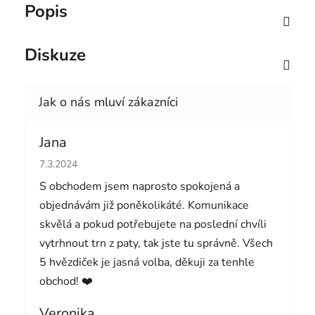
Popis
Diskuze
Jana
Hodnocení obchodu je 5 z 5 hvězdiček.
7.3.2024
S obchodem jsem naprosto spokojená a
objednávám již poněkolikáté. Komunikace
skvělá a pokud potřebujete na poslední chvíli
vytrhnout trn z paty, tak jste tu správně. Všech
5 hvězdiček je jasná volba, děkuji za tenhle
obchod! ❤️
Veronika