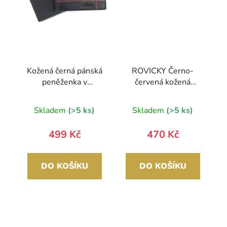
Kožená černá pánská
ROVICKY Černo-
peněženka v
červená kožená
krabičce GROSSO
pánská peněženka
RFID v krabičce
Skladem
(>5 ks)
Skladem
(>5 ks)
499 Kč
470 Kč
DO KOŠÍKU
DO KOŠÍKU