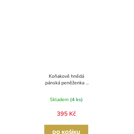
Koňakově hnědá
pánská peněženka z
broušené kůže RFID
v krabičce WILD
Skladem
(4 ks)
395 Kč
DO KOŠÍKU