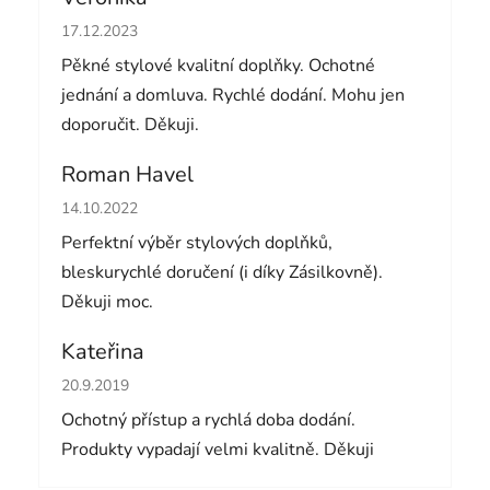
Hodnocení obchodu je 5 z 5 hvězdiček.
17.12.2023
Pěkné stylové kvalitní doplňky. Ochotné
jednání a domluva. Rychlé dodání. Mohu jen
doporučit. Děkuji.
Roman Havel
Hodnocení obchodu je 5 z 5 hvězdiček.
14.10.2022
Perfektní výběr stylových doplňků,
bleskurychlé doručení (i díky Zásilkovně).
Děkuji moc.
Kateřina
Hodnocení obchodu je 5 z 5 hvězdiček.
20.9.2019
Ochotný přístup a rychlá doba dodání.
Produkty vypadají velmi kvalitně. Děkuji