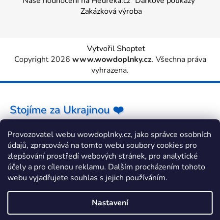
Naše hodnocení na Heureka.cz
Dárkové poukazy
Zakázková výroba
Vytvořil Shoptet
Copyright 2026
www.wowdoplnky.cz
. Všechna práva
vyhrazena.
Stojíme za Ukrajinou ❤️
Provozovatel webu wowdoplnky.cz, jako správce osobních
Jak a čím pomoci »
údajů, zpracovává na tomto webu soubory cookies pro
zlepšování prostředí webových stránek, pro analytické
účely a pro cílenou reklamu. Dalším procházením tohoto
webu vyjadřujete souhlas s jejich používáním.
Nastavení