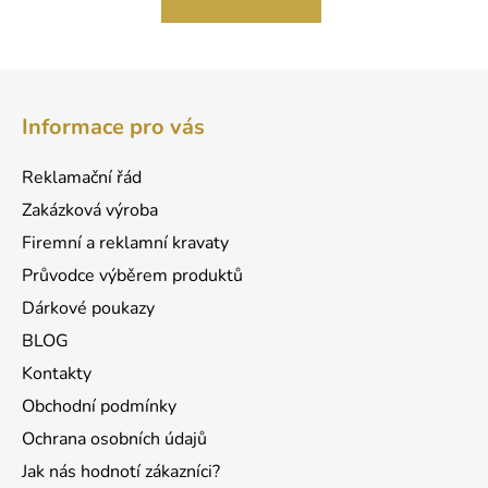
Z
á
Informace pro vás
p
a
Reklamační řád
t
Zakázková výroba
í
Firemní a reklamní kravaty
Průvodce výběrem produktů
Dárkové poukazy
BLOG
Kontakty
Obchodní podmínky
Ochrana osobních údajů
Jak nás hodnotí zákazníci?