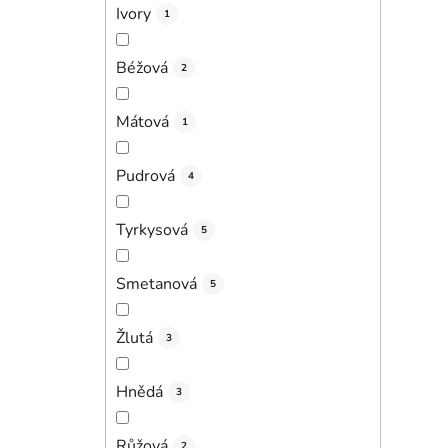
Ivory
1
Béžová
2
Mátová
1
Pudrová
4
Tyrkysová
5
Smetanová
5
Žlutá
3
Hnědá
3
Růžová
2