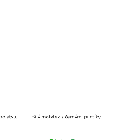
ro stylu
Bílý motýlek s černými puntíky