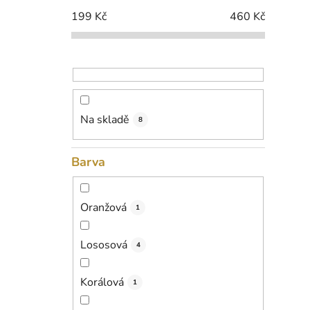
i
p
199
Kč
460
Kč
a
n
e
l
Na skladě
8
Barva
Oranžová
1
Lososová
4
Korálová
1