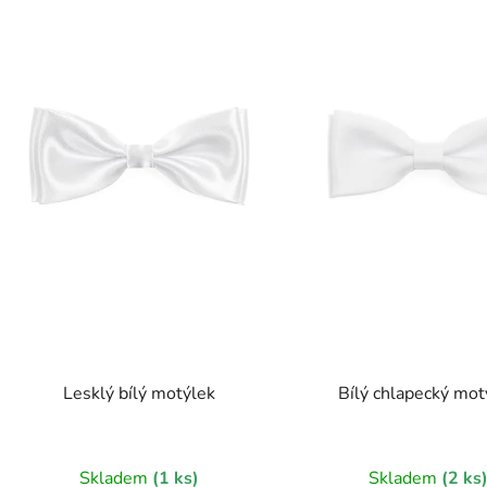
s
p
r
o
d
u
k
t
ů
Lesklý bílý motýlek
Bílý chlapecký mot
Skladem
(1 ks)
Skladem
(2 ks