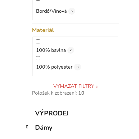
Bordó/Vínová
5
Materiál
100% bavlna
2
100% polyester
8
VYMAZAT FILTRY
Položek k zobrazení:
10
K
Přeskočit
VÝPRODEJ
a
kategorie
t
Dámy
e
g