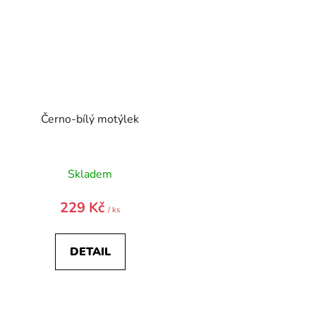
Černo-bílý motýlek
Skladem
229 Kč
/ ks
DETAIL
O