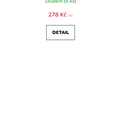
)
Skladem
(5 ks)
278 Kč
/ ks
DETAIL