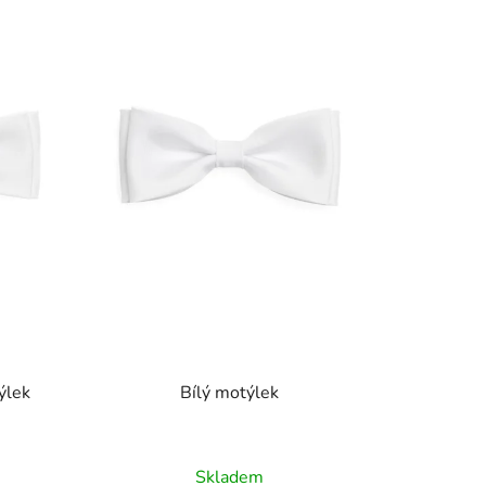
p
r
o
d
u
k
t
ů
ýlek
Bílý motýlek
)
Skladem