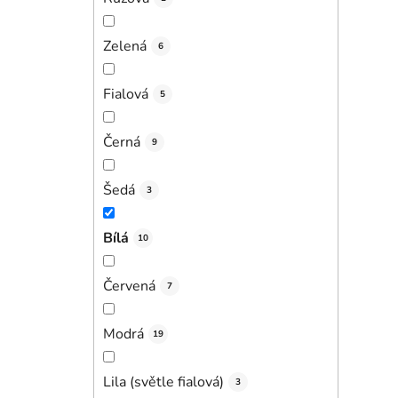
Zelená
6
Fialová
5
Černá
9
Šedá
3
Bílá
10
Červená
7
Modrá
19
Lila (světle fialová)
3