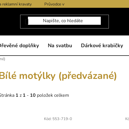
a reklamní kravaty
Průvodce výběrem produktů
Dárkové po
Dřevěné doplňky
Na svatbu
Dárkové krabičky
né)
Bílé motýlky (předvázané)
Stránka
1
z
1
-
10
položek celkem
V
ý
Kód:
553-719-0
K
p