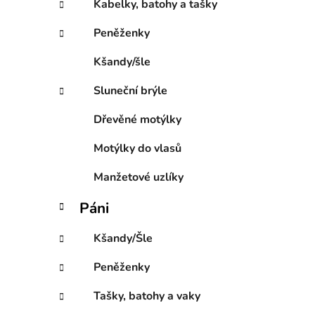
Kabelky, batohy a tašky
o
r
Peněženky
i
e
Kšandy/šle
Sluneční brýle
Dřevěné motýlky
Motýlky do vlasů
Manžetové uzlíky
Páni
Kšandy/Šle
Peněženky
Tašky, batohy a vaky