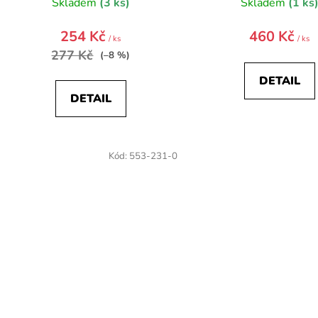
Skladem
(3 ks)
Skladem
(1 ks
254 Kč
460 Kč
/ ks
/ ks
277 Kč
(–8 %)
DETAIL
DETAIL
Kód:
553-231-0