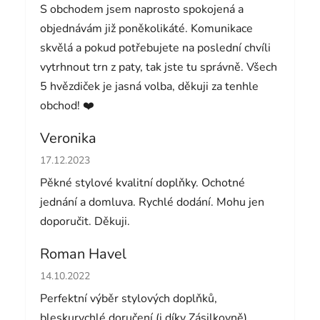
S obchodem jsem naprosto spokojená a
objednávám již poněkolikáté. Komunikace
skvělá a pokud potřebujete na poslední chvíli
vytrhnout trn z paty, tak jste tu správně. Všech
5 hvězdiček je jasná volba, děkuji za tenhle
obchod! ❤️
Veronika
Hodnocení obchodu je 5 z 5 hvězdiček.
17.12.2023
Pěkné stylové kvalitní doplňky. Ochotné
jednání a domluva. Rychlé dodání. Mohu jen
doporučit. Děkuji.
Roman Havel
Hodnocení obchodu je 5 z 5 hvězdiček.
14.10.2022
Perfektní výběr stylových doplňků,
bleskurychlé doručení (i díky Zásilkovně).