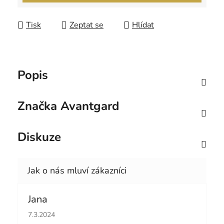
Tisk
Zeptat se
Hlídat
Popis
Značka
Avantgard
Diskuze
Jana
Hodnocení obchodu je 5 z 5 hvězdiček.
7.3.2024