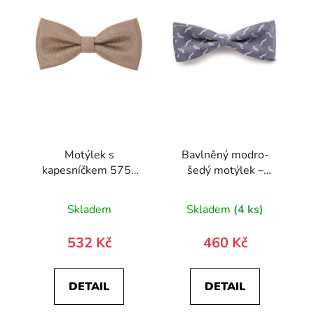
Motýlek s
Bavlněný modro-
kapesníčkem 575-
šedý motýlek –
81486-0
knírky
Skladem
Skladem
(4 ks)
532 Kč
460 Kč
DETAIL
DETAIL