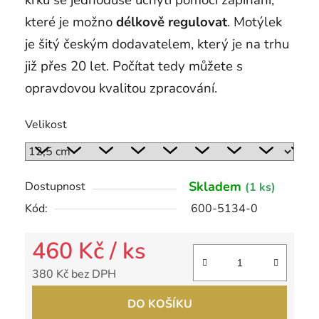
krku se jednoduše uchytí pomocí zapínání,
které je možno
délkově regulovat
. Motýlek
je šitý českým dodavatelem, který je na trhu
již přes 20 let. Počítat tedy můžete s
opravdovou kvalitou zpracování.
Velikost
Skladem
Dostupnost
(1 ks)
Kód:
600-5134-0
460 Kč
/ ks
380 Kč bez DPH
Měrná cena:
DO KOŠÍKU