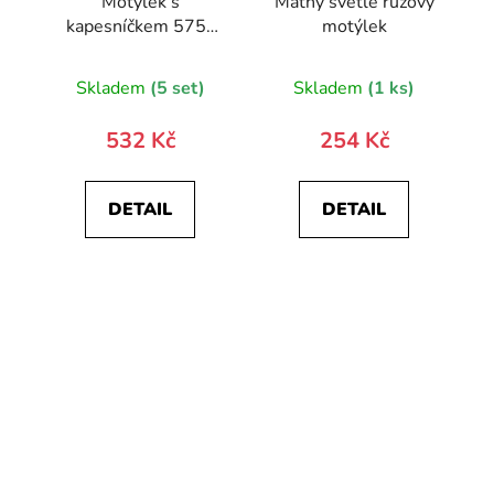
Motýlek s
Matný světle růžový
kapesníčkem 575-
motýlek
22611-0
Skladem
(5 set)
Skladem
(1 ks)
532 Kč
254 Kč
DETAIL
DETAIL