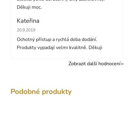
Děkuji moc.
Kateřina
Hodnocení obchodu je 5 z 5 hvězdiček.
20.9.2019
Ochotný přístup a rychlá doba dodání.
Produkty vypadají velmi kvalitně. Děkuji
Zobrazit další hodnocení
Podobné produkty