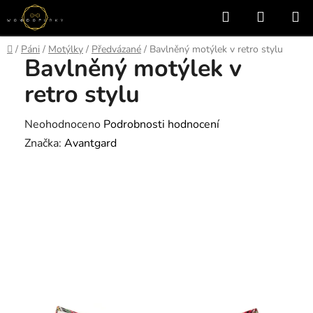
Přejít
Hledat
NÁKUP
na
KOŠÍK
obsah
Domů
/
Páni
/
Motýlky
/
Předvázané
/
Bavlněný motýlek v retro stylu
Bavlněný motýlek v
retro stylu
Průměrné
Neohodnoceno
Podrobnosti hodnocení
hodnocení
Značka:
Avantgard
produktu
je
0,0
z
5
hvězdiček.