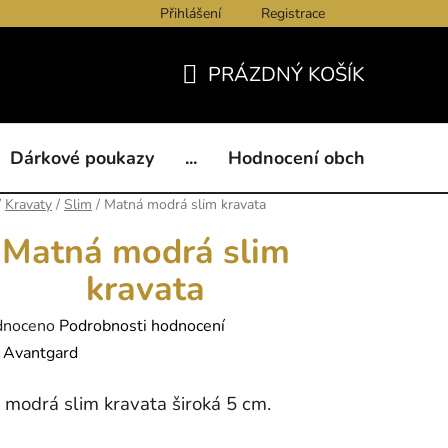
Přihlášení
Registrace
ukazy
BLOG
Kontakty
Obchodní podmínky
Och
PRÁZDNÝ KOŠÍK
NÁKUPNÍ
KOŠÍK
Dárkové poukazy
...
Hodnocení obchodu
B
/
Kravaty
/
Slim
/
Matná modrá slim kravata
Matná modrá slim
kravata
né
dnoceno
Podrobnosti hodnocení
ení
:
Avantgard
tu
modrá slim kravata široká 5 cm.