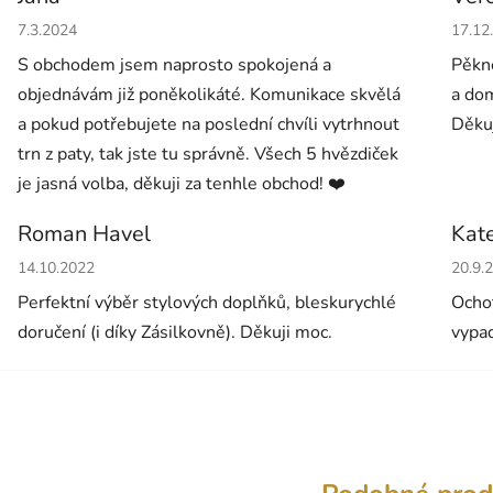
Hodnocení obchodu je 5 z 5 hvězdiček.
Hodno
7.3.2024
17.12
S obchodem jsem naprosto spokojená a
Pěkné
objednávám již poněkolikáté. Komunikace skvělá
a dom
a pokud potřebujete na poslední chvíli vytrhnout
Děkuj
trn z paty, tak jste tu správně. Všech 5 hvězdiček
je jasná volba, děkuji za tenhle obchod! ❤️
Roman Havel
Kat
Hodnocení obchodu je 5 z 5 hvězdiček.
Hodno
14.10.2022
20.9.
Perfektní výběr stylových doplňků, bleskurychlé
Ochot
doručení (i díky Zásilkovně). Děkuji moc.
vypad