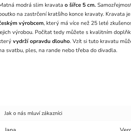
Matná modrá slim kravata
o šířce 5 cm.
Samozřejmost
poutko na zastrčení kratšího konce kravaty. Kravata j
českým výrobcem
, který má více než 25 leté zkušenos
jejich výrobou. Počítat tedy můžete s kvalitním doplň
který
vydrží opravdu dlouho
. Vzít si tuto kravatu můž
na svatbu, ples, na rande nebo třeba do divadla.
Jana
Ver