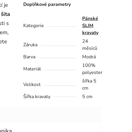
í je
Doplňkové parametry
e
šita
Pánské
ti s
Kategorie
SLIM
kem,
kravaty
ete
24
Záruka
měsíců
Barva
Modrá
100%
Materiál
polyester
šířka 5
Velikost
cm
Šířka kravaty
5 cm
onika