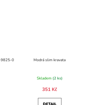
1-9825-0
Modrá slim kravata
)
Skladem
(2 ks)
351 Kč
DETAIL