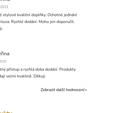
cení obchodu je 5 z 5 hvězdiček.
.2023
 stylové kvalitní doplňky. Ochotné jednání
luva. Rychlé dodání. Mohu jen doporučit.
i.
eřina
cení obchodu je 5 z 5 hvězdiček.
2019
ný přístup a rychlá doba dodání. Produkty
ají velmi kvalitně. Děkuji
Zobrazit další hodnocení