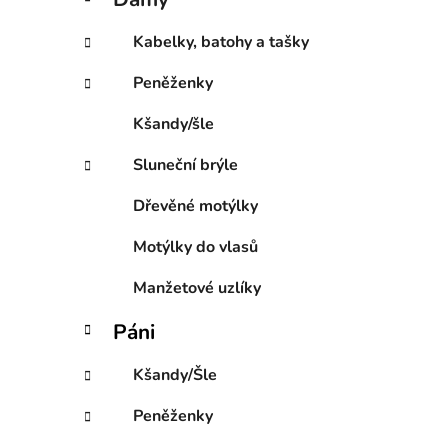
e
p
g
a
Kabelky, batohy a tašky
o
n
r
Peněženky
e
i
l
e
Kšandy/šle
Sluneční brýle
Dřevěné motýlky
Motýlky do vlasů
Manžetové uzlíky
Páni
Kšandy/Šle
Peněženky