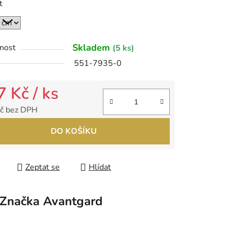
t
ek.
Skladem
nost
(5 ks)
551-7935-0
7 Kč
/ ks
č bez DPH
 cena:
DO KOŠÍKU
Zeptat se
Hlídat
Značka
Avantgard