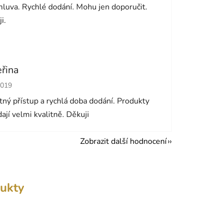
luva. Rychlé dodání. Mohu jen doporučit.
i.
eřina
cení obchodu je 5 z 5 hvězdiček.
2019
ný přístup a rychlá doba dodání. Produkty
ají velmi kvalitně. Děkuji
Zobrazit další hodnocení
ukty