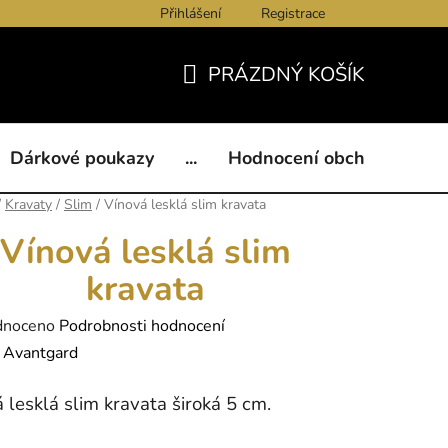
Přihlášení
Registrace
ukazy
BLOG
Kontakty
Obchodní podmínky
Och
PRÁZDNÝ KOŠÍK
NÁKUPNÍ
KOŠÍK
Dárkové poukazy
...
Hodnocení obchodu
B
/
Kravaty
/
Slim
/
Vínová lesklá slim kravata
Vínová lesklá slim
kravata
né
dnoceno
Podrobnosti hodnocení
ení
:
Avantgard
tu
 lesklá slim kravata široká 5 cm.