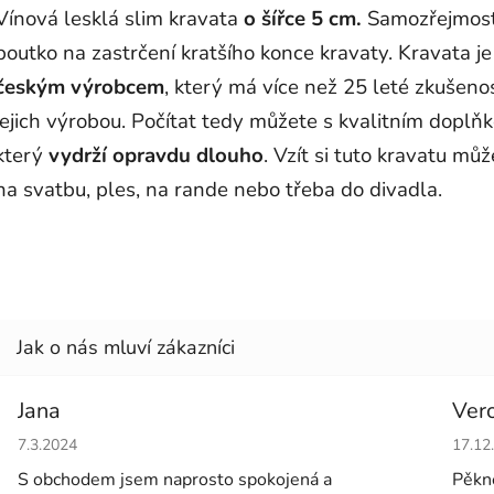
Vínová lesklá slim kravata
o šířce 5 cm.
Samozřejmost
poutko na zastrčení kratšího konce kravaty. Kravata j
českým výrobcem
, který má více než 25 leté zkušenos
jejich výrobou. Počítat tedy můžete s kvalitním doplň
který
vydrží opravdu dlouho
. Vzít si tuto kravatu můž
na svatbu, ples, na rande nebo třeba do divadla.
Jana
Ver
Hodnocení obchodu je 5 z 5 hvězdiček.
Hodno
7.3.2024
17.12
S obchodem jsem naprosto spokojená a
Pěkné