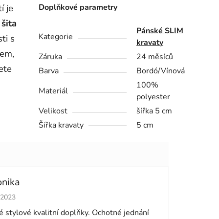
í je
Doplňkové parametry
e
šita
Pánské SLIM
Kategorie
ti s
kravaty
kem,
Záruka
24 měsíců
ete
Barva
Bordó/Vínová
100%
Materiál
polyester
Velikost
šířka 5 cm
Šířka kravaty
5 cm
onika
cení obchodu je 5 z 5 hvězdiček.
.2023
 stylové kvalitní doplňky. Ochotné jednání