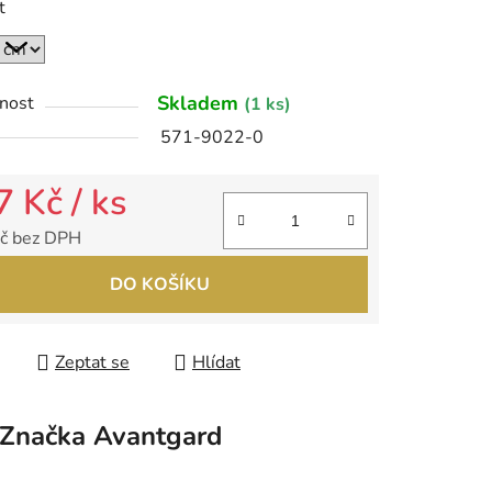
t
ek.
Skladem
nost
(1 ks)
571-9022-0
7 Kč
/ ks
č bez DPH
 cena:
DO KOŠÍKU
Zeptat se
Hlídat
Značka
Avantgard