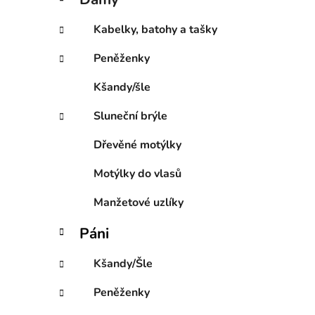
e
p
g
a
Kabelky, batohy a tašky
o
n
r
Peněženky
e
i
l
e
Kšandy/šle
Sluneční brýle
Dřevěné motýlky
Motýlky do vlasů
Manžetové uzlíky
Páni
Kšandy/Šle
Peněženky