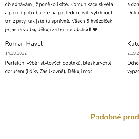
objednávám již poněkolikáté. Komunikace skvělá
a dom
a pokud potřebujete na poslední chvíli vytrhnout
Děkuj
trn z paty, tak jste tu správně. Všech 5 hvězdiček
je jasná volba, děkuji za tenhle obchod! ❤️
Roman Havel
Kat
Hodnocení obchodu je 5 z 5 hvězdiček.
Hodno
14.10.2022
20.9.
Perfektní výběr stylových doplňků, bleskurychlé
Ochot
doručení (i díky Zásilkovně). Děkuji moc.
vypad
Podobné prod