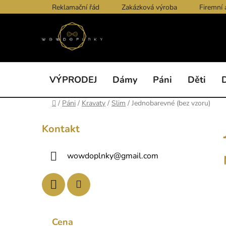
Přejít
Reklamační řád
Zakázková výroba
Firemní 
na
obsah
VÝPRODEJ
Dámy
Páni
Děti
Domů
/
Páni
/
Kravaty
/
Slim
/
Jednobarevné (bez vzoru)
P
Kontakt
o
s
wowdoplnky
@
gmail.com
t
r
a
n
n
Cena
í