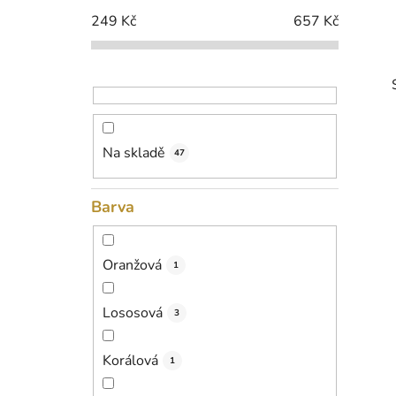
p
249
Kč
657
Kč
a
n
e
l
Na skladě
47
i
Barva
Oranžová
1
Lososová
3
Korálová
1