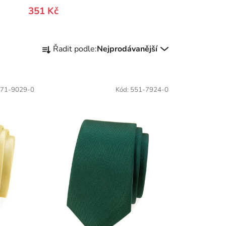
351 Kč
Ř
Řadit podle:
Nejprodávanější
a
z
e
71-9029-0
Kód:
551-7924-0
n
í
p
r
o
d
u
k
t
ů