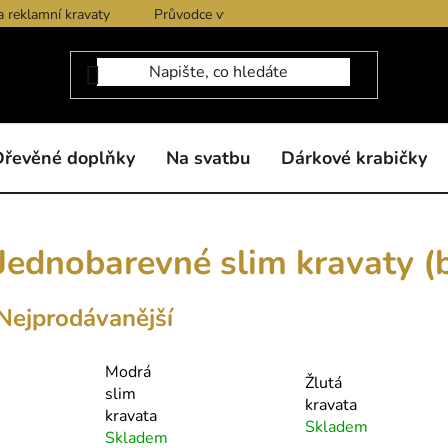
a reklamní kravaty
Průvodce výběrem produktů
Dárkové po
Dřevěné doplňky
Na svatbu
Dárkové krabičky
Jednobarevné slim kravaty (
Nejprodávanější
Modrá
Žlutá
slim
kravata
kravata
Skladem
Skladem