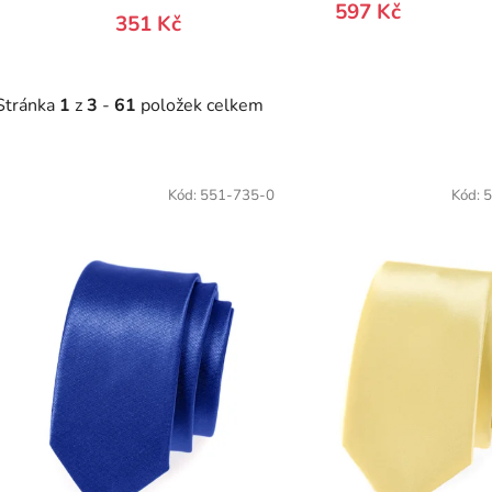
597 Kč
351 Kč
Stránka
1
z
3
-
61
položek celkem
V
ý
Kód:
551-735-0
Kód:
5
p
s
p
r
o
d
u
k
t