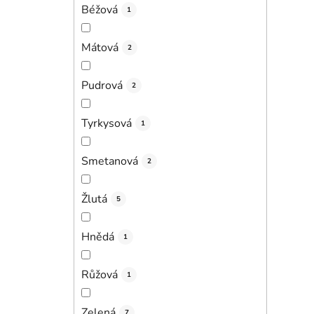
Béžová
1
Mátová
2
Pudrová
2
Tyrkysová
1
Smetanová
2
Žlutá
5
Hnědá
1
Růžová
1
Zelená
7