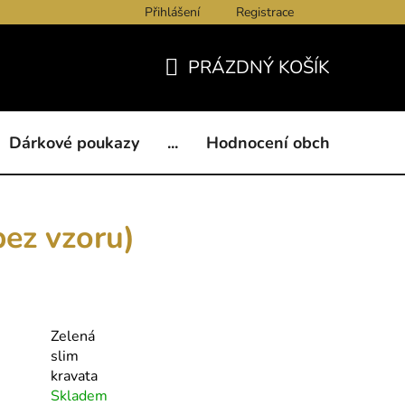
Přihlášení
Registrace
ukazy
BLOG
Kontakty
Obchodní podmínky
Och
PRÁZDNÝ KOŠÍK
NÁKUPNÍ
KOŠÍK
Dárkové poukazy
...
Hodnocení obchodu
B
bez vzoru)
Zelená
slim
kravata
Skladem