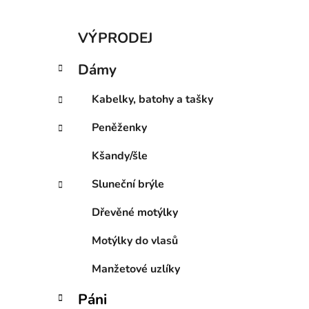
K
Přeskočit
VÝPRODEJ
a
kategorie
t
Dámy
e
g
Kabelky, batohy a tašky
o
r
Peněženky
i
e
Kšandy/šle
Sluneční brýle
Dřevěné motýlky
Motýlky do vlasů
Manžetové uzlíky
Páni