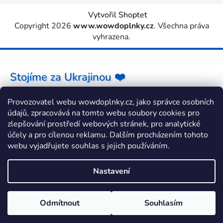
Vytvořil Shoptet
Copyright 2026
www.wowdoplnky.cz
. Všechna práva
vyhrazena.
Stojíme za Ukrajinou ❤️
Provozovatel webu wowdoplnky.cz, jako správce osobních
Jak a čím pomoci »
údajů, zpracovává na tomto webu soubory cookies pro
zlepšování prostředí webových stránek, pro analytické
účely a pro cílenou reklamu. Dalším procházením tohoto
webu vyjadřujete souhlas s jejich používáním.
Nastavení
Odmítnout
Souhlasím