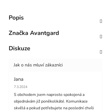
Popis
Značka
Avantgard
Diskuze
Jana
Hodnocení obchodu je 5 z 5 hvězdiček.
7.3.2024
S obchodem jsem naprosto spokojená a
objednávám již poněkolikáté. Komunikace
skvělá a pokud potřebujete na poslední chvíli