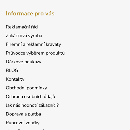
Z
á
Informace pro vás
p
a
Reklamační řád
t
Zakázková výroba
í
Firemní a reklamní kravaty
Průvodce výběrem produktů
Dárkové poukazy
BLOG
Kontakty
Obchodní podmínky
Ochrana osobních údajů
Jak nás hodnotí zákazníci?
Doprava a platba
Puncovní značky