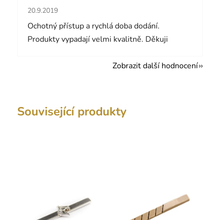
Hodnocení obchodu je 5 z 5 hvězdiček.
20.9.2019
Ochotný přístup a rychlá doba dodání.
Produkty vypadají velmi kvalitně. Děkuji
Zobrazit další hodnocení
Související produkty