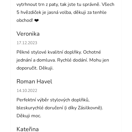
vytrhnout trn z paty, tak jste tu správně. Všech
5 hvězdiček je jasná volba, děkuji za tenhle
obchod! ❤️
Veronika
Hodnocení obchodu je 5 z 5 hvězdiček.
17.12.2023
Pěkné stylové kvalitní doplňky. Ochotné
jednání a domluva. Rychlé dodání. Mohu jen
doporučit. Děkuji.
Roman Havel
Hodnocení obchodu je 5 z 5 hvězdiček.
14.10.2022
Perfektní výběr stylových doplňků,
bleskurychlé doručení (i díky Zásilkovně).
Děkuji moc.
Kateřina