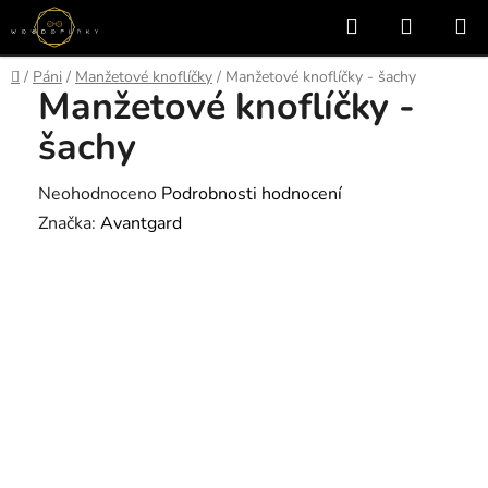
Přejít
Hledat
NÁKUP
na
KOŠÍK
obsah
Domů
/
Páni
/
Manžetové knoflíčky
/
Manžetové knoflíčky - šachy
Manžetové knoflíčky -
šachy
Průměrné
Neohodnoceno
Podrobnosti hodnocení
hodnocení
Značka:
Avantgard
produktu
je
0,0
z
5
hvězdiček.