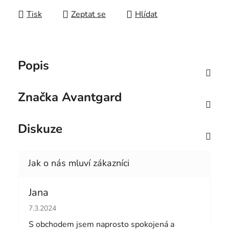
Tisk
Zeptat se
Hlídat
Popis
Značka
Avantgard
Diskuze
Jana
Hodnocení obchodu je 5 z 5 hvězdiček.
7.3.2024
S obchodem jsem naprosto spokojená a