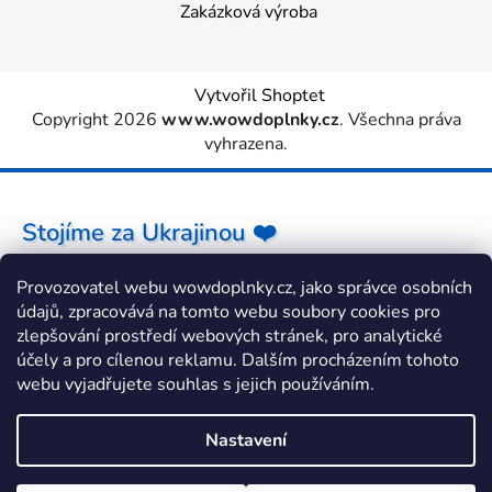
Zakázková výroba
Vytvořil Shoptet
Copyright 2026
www.wowdoplnky.cz
. Všechna práva
vyhrazena.
Stojíme za Ukrajinou ❤️
Provozovatel webu wowdoplnky.cz, jako správce osobních
Jak a čím pomoci »
údajů, zpracovává na tomto webu soubory cookies pro
zlepšování prostředí webových stránek, pro analytické
účely a pro cílenou reklamu. Dalším procházením tohoto
webu vyjadřujete souhlas s jejich používáním.
Nastavení