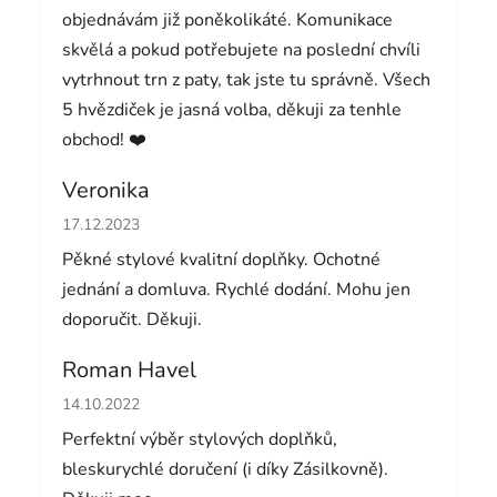
objednávám již poněkolikáté. Komunikace
skvělá a pokud potřebujete na poslední chvíli
vytrhnout trn z paty, tak jste tu správně. Všech
5 hvězdiček je jasná volba, děkuji za tenhle
obchod! ❤️
Veronika
Hodnocení obchodu je 5 z 5 hvězdiček.
17.12.2023
Pěkné stylové kvalitní doplňky. Ochotné
jednání a domluva. Rychlé dodání. Mohu jen
doporučit. Děkuji.
Roman Havel
Hodnocení obchodu je 5 z 5 hvězdiček.
14.10.2022
Perfektní výběr stylových doplňků,
bleskurychlé doručení (i díky Zásilkovně).