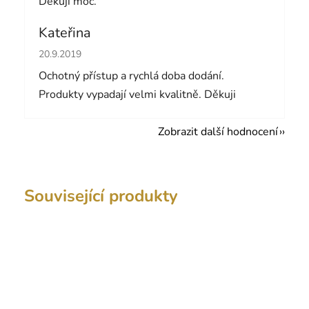
Děkuji moc.
Kateřina
Hodnocení obchodu je 5 z 5 hvězdiček.
20.9.2019
Ochotný přístup a rychlá doba dodání.
Produkty vypadají velmi kvalitně. Děkuji
Zobrazit další hodnocení
Související produkty