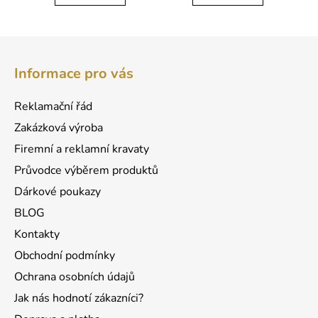
Z
á
Informace pro vás
p
a
Reklamační řád
t
Zakázková výroba
í
Firemní a reklamní kravaty
Průvodce výběrem produktů
Dárkové poukazy
BLOG
Kontakty
Obchodní podmínky
Ochrana osobních údajů
Jak nás hodnotí zákazníci?