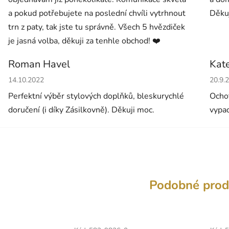
a pokud potřebujete na poslední chvíli vytrhnout
Děkuj
trn z paty, tak jste tu správně. Všech 5 hvězdiček
je jasná volba, děkuji za tenhle obchod! ❤️
Roman Havel
Kat
Hodnocení obchodu je 5 z 5 hvězdiček.
Hodno
14.10.2022
20.9.
Perfektní výběr stylových doplňků, bleskurychlé
Ochot
doručení (i díky Zásilkovně). Děkuji moc.
vypad
Podobné prod