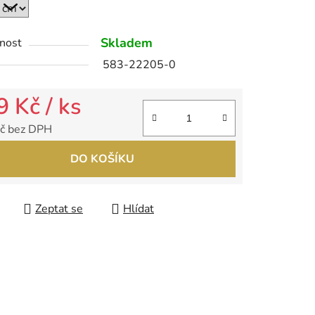
Skladem
nost
ek.
583-22205-0
9 Kč
/ ks
č bez DPH
 cena:
DO KOŠÍKU
Zeptat se
Hlídat