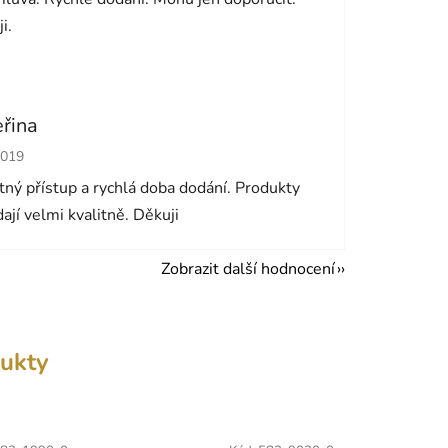
i.
eřina
cení obchodu je 5 z 5 hvězdiček.
2019
ný přístup a rychlá doba dodání. Produkty
ají velmi kvalitně. Děkuji
Zobrazit další hodnocení
ukty