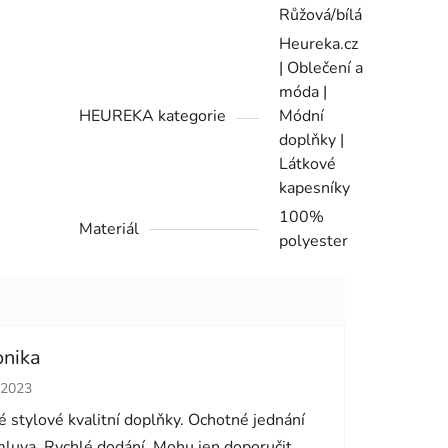
Růžová/bílá
Heureka.cz
| Oblečení a
móda |
HEUREKA kategorie
Módní
doplňky |
Látkové
kapesníky
100%
Materiál
polyester
onika
cení obchodu je 5 z 5 hvězdiček.
.2023
 stylové kvalitní doplňky. Ochotné jednání
luva. Rychlé dodání. Mohu jen doporučit.