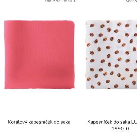
Kód:
583-9836-0
Kód:
5
Korálový kapesníček do saka
Kapesníček do saka L
1990-0