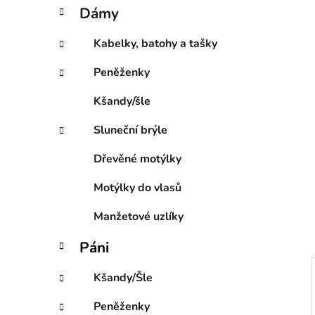
í
t
Dámy
e
p
g
a
Kabelky, batohy a tašky
o
n
r
Peněženky
e
i
l
e
Kšandy/šle
Sluneční brýle
Dřevěné motýlky
Motýlky do vlasů
Manžetové uzlíky
Páni
Kšandy/Šle
Peněženky