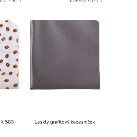
83-1990-0
Kód:
582-9020-0
UX 583-
Lesklý grafitový kapesníček