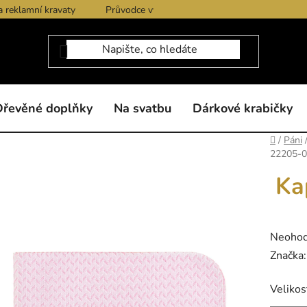
a reklamní kravaty
Průvodce výběrem produktů
Dárkové po
Dřevěné doplňky
Na svatbu
Dárkové krabičky
Domů
/
Páni
22205-0
Ka
Průměr
Neoho
hodnoc
Značka
produk
Velikos
je