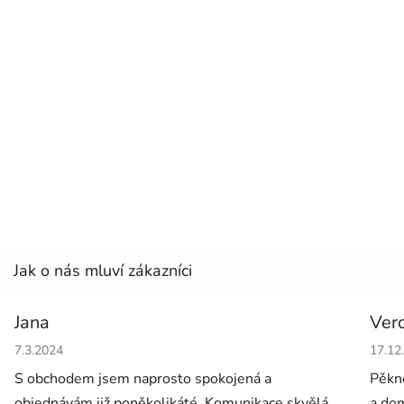
Jana
Ver
Hodnocení obchodu je 5 z 5 hvězdiček.
Hodno
7.3.2024
17.12
S obchodem jsem naprosto spokojená a
Pěkné
objednávám již poněkolikáté. Komunikace skvělá
a dom