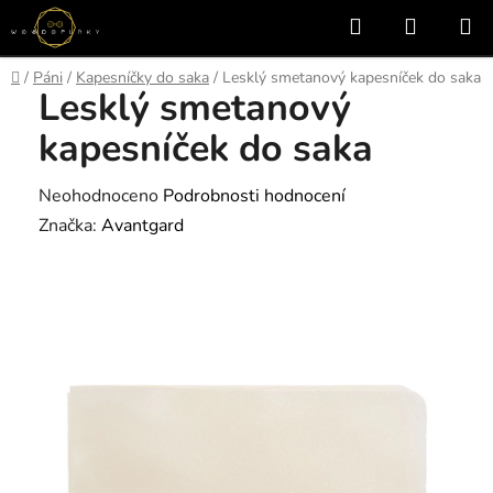
Přejít
Hledat
NÁKUP
na
KOŠÍK
obsah
Domů
/
Páni
/
Kapesníčky do saka
/
Lesklý smetanový kapesníček do saka
Lesklý smetanový
kapesníček do saka
Průměrné
Neohodnoceno
Podrobnosti hodnocení
hodnocení
Značka:
Avantgard
produktu
je
0,0
z
5
hvězdiček.