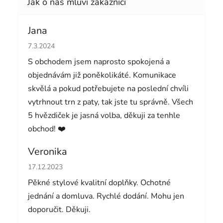
Jana
Hodnocení obchodu je 5 z 5 hvězdiček.
7.3.2024
S obchodem jsem naprosto spokojená a
objednávám již poněkolikáté. Komunikace
skvělá a pokud potřebujete na poslední chvíli
vytrhnout trn z paty, tak jste tu správně. Všech
5 hvězdiček je jasná volba, děkuji za tenhle
obchod! ❤️
Veronika
Hodnocení obchodu je 5 z 5 hvězdiček.
17.12.2023
Pěkné stylové kvalitní doplňky. Ochotné
jednání a domluva. Rychlé dodání. Mohu jen
doporučit. Děkuji.