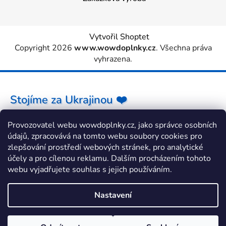
Vytvořil Shoptet
Copyright 2026
www.wowdoplnky.cz
. Všechna práva
vyhrazena.
Stojíme za Ukrajinou ❤️
Provozovatel webu wowdoplnky.cz, jako správce osobních
Jak a čím pomoci »
údajů, zpracovává na tomto webu soubory cookies pro
zlepšování prostředí webových stránek, pro analytické
účely a pro cílenou reklamu. Dalším procházením tohoto
webu vyjadřujete souhlas s jejich používáním.
Nastavení