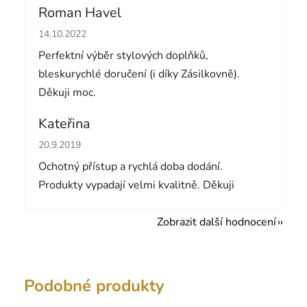
Roman Havel
Hodnocení obchodu je 5 z 5 hvězdiček.
14.10.2022
Perfektní výběr stylových doplňků,
bleskurychlé doručení (i díky Zásilkovně).
Děkuji moc.
Kateřina
Hodnocení obchodu je 5 z 5 hvězdiček.
20.9.2019
Ochotný přístup a rychlá doba dodání.
Produkty vypadají velmi kvalitně. Děkuji
Zobrazit další hodnocení
Podobné produkty