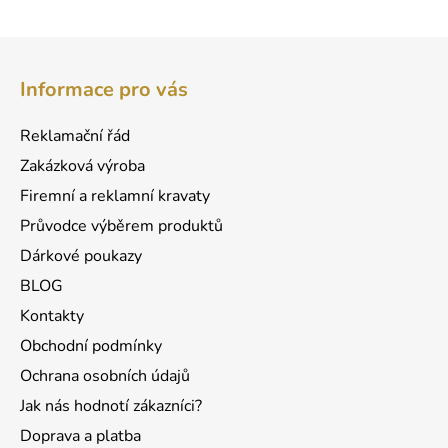
5
hvězdiček.
Z
á
Informace pro vás
p
a
Reklamační řád
t
Zakázková výroba
í
Firemní a reklamní kravaty
Průvodce výběrem produktů
Dárkové poukazy
BLOG
Kontakty
Obchodní podmínky
Ochrana osobních údajů
Jak nás hodnotí zákazníci?
Doprava a platba