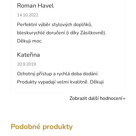
Roman Havel
Hodnocení obchodu je 5 z 5 hvězdiček.
14.10.2022
Perfektní výběr stylových doplňků,
bleskurychlé doručení (i díky Zásilkovně).
Děkuji moc.
Kateřina
Hodnocení obchodu je 5 z 5 hvězdiček.
20.9.2019
Ochotný přístup a rychlá doba dodání.
Produkty vypadají velmi kvalitně. Děkuji
Zobrazit další hodnocení
Podobné produkty