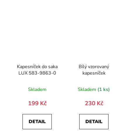
Kapesníček do saka
Bílý vzorovaný
LUX 583-9863-0
kapesníček
Průměrné
Skladem
Skladem
(1 ks)
hodnocení
produktu
199 Kč
230 Kč
je
5,0
DETAIL
DETAIL
z