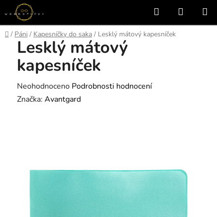
Přejít
Hledat
NÁKUP
na
KOŠÍK
obsah
Domů
/
Páni
/
Kapesníčky do saka
/
Lesklý mátový kapesníček
Lesklý mátový
kapesníček
Průměrné
Neohodnoceno
Podrobnosti hodnocení
hodnocení
Značka:
Avantgard
produktu
je
0,0
z
5
hvězdiček.