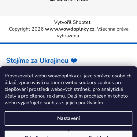
Vytvořil Shoptet
Copyright 2026
www.wowdoplnky.cz
. Všechna práva
vyhrazena.
Stojíme za Ukrajinou ❤️
Provozovatel webu wowdoplnky.cz, jako správce osobních
Jak a čím pomoci »
údajů, zpracovává na tomto webu soubory cookies pro
zlepšování prostředí webových stránek, pro analytické
účely a pro cílenou reklamu. Dalším procházením tohoto
webu vyjadřujete souhlas s jejich používáním.
Nastavení