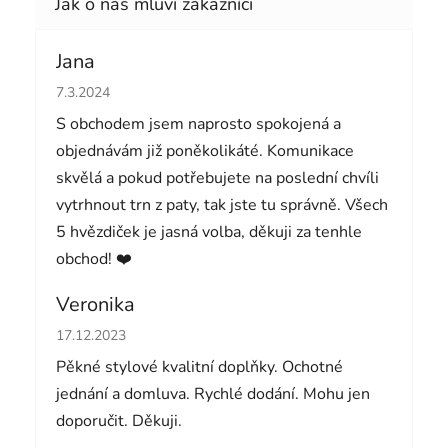
Jana
Hodnocení obchodu je 5 z 5 hvězdiček.
7.3.2024
S obchodem jsem naprosto spokojená a
objednávám již poněkolikáté. Komunikace
skvělá a pokud potřebujete na poslední chvíli
vytrhnout trn z paty, tak jste tu správně. Všech
5 hvězdiček je jasná volba, děkuji za tenhle
obchod! ❤️
Veronika
Hodnocení obchodu je 5 z 5 hvězdiček.
17.12.2023
Pěkné stylové kvalitní doplňky. Ochotné
jednání a domluva. Rychlé dodání. Mohu jen
doporučit. Děkuji.