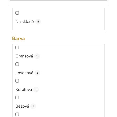
o
d
u
k
Na skladě
5
t
ů
Barva
Oranžová
1
Lososová
3
Korálová
1
Béžová
1