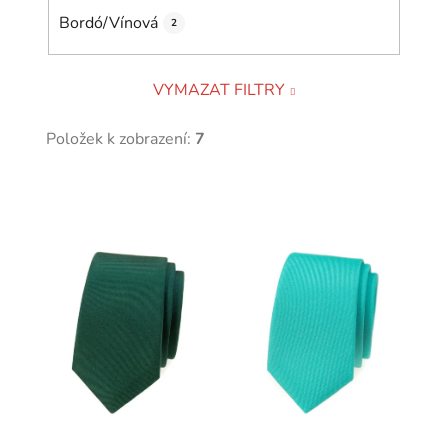
Bordó/Vínová
2
VYMAZAT FILTRY
Položek k zobrazení:
7
V
ý
p
i
s
p
r
o
d
u