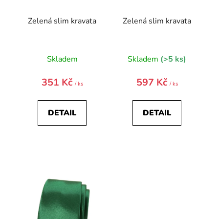
k
t
Zelená slim kravata
Zelená slim kravata
ů
Skladem
Skladem
(>5 ks)
351 Kč
597 Kč
/ ks
/ ks
DETAIL
DETAIL