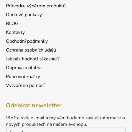
v
Průvodce výběrem produktů
k
Dárkové poukazy
y
v
BLOG
ý
Kontakty
p
Obchodní podmínky
i
s
Ochrana osobních údajů
u
Jak nás hodnotí zákazníci?
Doprava a platba
Puncovní značky
Vytvořeno pomocí
Odebírat newsletter
Vložte svůj e-mail a my vám budeme zasílat informace o
nových produktech na našem e-shopu.