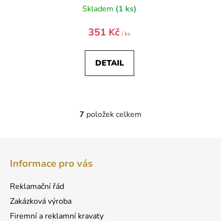
Skladem
(1 ks)
351 Kč
/ ks
DETAIL
7
položek celkem
O
v
l
Z
á
á
d
Informace pro vás
p
a
a
c
Reklamační řád
t
í
Zakázková výroba
p
í
r
Firemní a reklamní kravaty