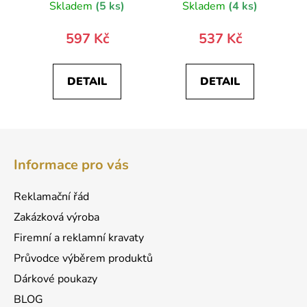
Skladem
(5 ks)
Skladem
(4 ks)
597 Kč
537 Kč
DETAIL
DETAIL
Z
á
Informace pro vás
p
a
Reklamační řád
t
Zakázková výroba
í
Firemní a reklamní kravaty
Průvodce výběrem produktů
Dárkové poukazy
BLOG