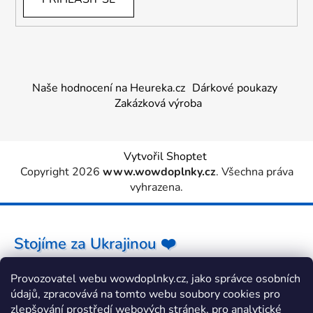
Naše hodnocení na Heureka.cz
Dárkové poukazy
Zakázková výroba
Vytvořil Shoptet
Copyright 2026
www.wowdoplnky.cz
. Všechna práva
vyhrazena.
Stojíme za Ukrajinou ❤️
Provozovatel webu wowdoplnky.cz, jako správce osobních
Jak a čím pomoci »
údajů, zpracovává na tomto webu soubory cookies pro
zlepšování prostředí webových stránek, pro analytické