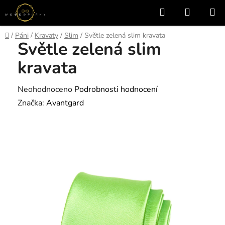
Přejít
Hledat
NÁKUP
na
KOŠÍK
obsah
Domů
/
Páni
/
Kravaty
/
Slim
/
Světle zelená slim kravata
Světle zelená slim
kravata
Průměrné
Neohodnoceno
Podrobnosti hodnocení
hodnocení
Značka:
Avantgard
produktu
je
0,0
z
5
hvězdiček.