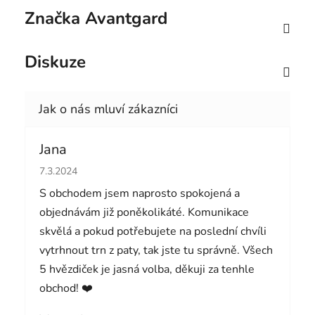
Značka
Avantgard
Diskuze
Jana
Hodnocení obchodu je 5 z 5 hvězdiček.
7.3.2024
S obchodem jsem naprosto spokojená a
objednávám již poněkolikáté. Komunikace
skvělá a pokud potřebujete na poslední chvíli
vytrhnout trn z paty, tak jste tu správně. Všech
5 hvězdiček je jasná volba, děkuji za tenhle
obchod! ❤️