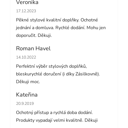
Veronika
Hodnocení obchodu je 5 z 5 hvězdiček.
17.12.2023
Pěkné stylové kvalitní doplňky. Ochotné
jednání a domluva. Rychlé dodání. Mohu jen
doporučit. Děkuji.
Roman Havel
Hodnocení obchodu je 5 z 5 hvězdiček.
14.10.2022
Perfektní výběr stylových doplňků,
bleskurychlé doručení (i díky Zásilkovně).
Děkuji moc.
Kateřina
Hodnocení obchodu je 5 z 5 hvězdiček.
20.9.2019
Ochotný přístup a rychlá doba dodání.
Produkty vypadají velmi kvalitně. Děkuji