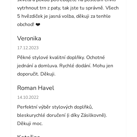
vytrhnout trn z paty, tak jste tu správně. Všech
5 hvězdiček je jasná volba, děkuji za tenhle
obchod! ❤️
Veronika
Hodnocení obchodu je 5 z 5 hvězdiček.
17.12.2023
Pěkné stylové kvalitní doplňky. Ochotné
jednání a domluva. Rychlé dodání. Mohu jen
doporučit. Děkuji.
Roman Havel
Hodnocení obchodu je 5 z 5 hvězdiček.
14.10.2022
Perfektní výběr stylových doplňků,
bleskurychlé doručení (i díky Zásilkovně).
Děkuji moc.