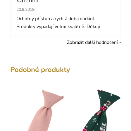
Kateřina
Hodnocení obchodu je 5 z 5 hvězdiček.
20.9.2019
Ochotný přístup a rychlá doba dodání.
Produkty vypadají velmi kvalitně. Děkuji
Zobrazit další hodnocení
Podobné produkty