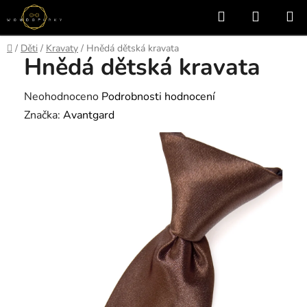
Přejít
Hledat
NÁKUP
na
KOŠÍK
obsah
Domů
/
Děti
/
Kravaty
/
Hnědá dětská kravata
Hnědá dětská kravata
Průměrné
Neohodnoceno
Podrobnosti hodnocení
hodnocení
Značka:
Avantgard
produktu
je
0,0
z
5
hvězdiček.