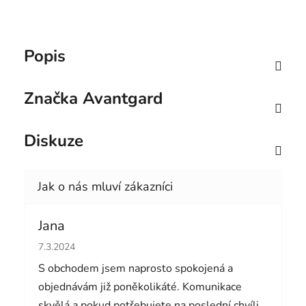
Popis
Značka
Avantgard
Diskuze
Jana
Hodnocení obchodu je 5 z 5 hvězdiček.
7.3.2024
S obchodem jsem naprosto spokojená a
objednávám již poněkolikáté. Komunikace
skvělá a pokud potřebujete na poslední chvíli