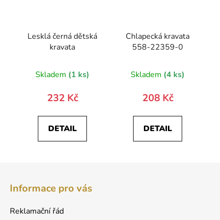
Lesklá černá dětská
Chlapecká kravata
kravata
558-22359-0
Skladem
(1 ks)
Skladem
(4 ks)
232 Kč
208 Kč
DETAIL
DETAIL
Z
á
Informace pro vás
p
a
Reklamační řád
t