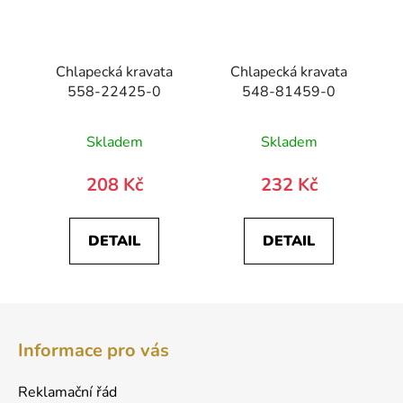
Chlapecká kravata
Chlapecká kravata
558-22425-0
548-81459-0
Skladem
Skladem
208 Kč
232 Kč
DETAIL
DETAIL
Z
á
Informace pro vás
p
a
Reklamační řád