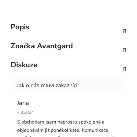
Popis
Značka
Avantgard
Diskuze
Jana
Hodnocení obchodu je 5 z 5 hvězdiček.
7.3.2024
S obchodem jsem naprosto spokojená a
objednávám již poněkolikáté. Komunikace