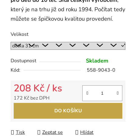
pro děti do 10 let
.
Šita českým výrobcem
,
který je na trhu již od roku 1994. Počítat tedy
můžete se špičkovou kvalitou provedení.
Velikost
Skladem
Dostupnost
Kód:
558-9043-0
208 Kč
/ ks
172 Kč bez DPH
Měrná cena:
DO KOŠÍKU
Tisk
Zeptat se
Hlídat