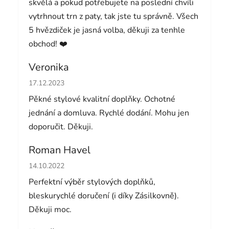
skvělá a pokud potřebujete na poslední chvíli
vytrhnout trn z paty, tak jste tu správně. Všech
5 hvězdiček je jasná volba, děkuji za tenhle
obchod! ❤️
Veronika
Hodnocení obchodu je 5 z 5 hvězdiček.
17.12.2023
Pěkné stylové kvalitní doplňky. Ochotné
jednání a domluva. Rychlé dodání. Mohu jen
doporučit. Děkuji.
Roman Havel
Hodnocení obchodu je 5 z 5 hvězdiček.
14.10.2022
Perfektní výběr stylových doplňků,
bleskurychlé doručení (i díky Zásilkovně).
Děkuji moc.