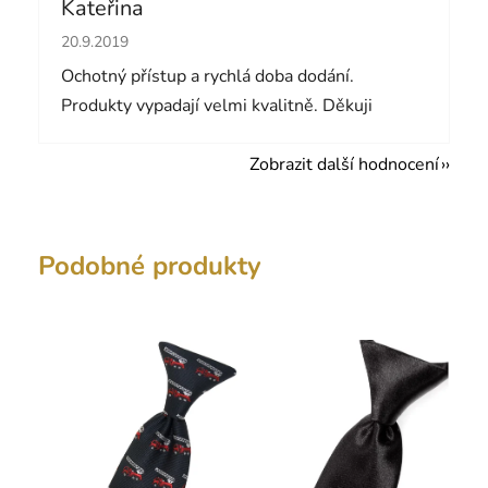
Kateřina
Hodnocení obchodu je 5 z 5 hvězdiček.
20.9.2019
Ochotný přístup a rychlá doba dodání.
Produkty vypadají velmi kvalitně. Děkuji
Zobrazit další hodnocení
Podobné produkty