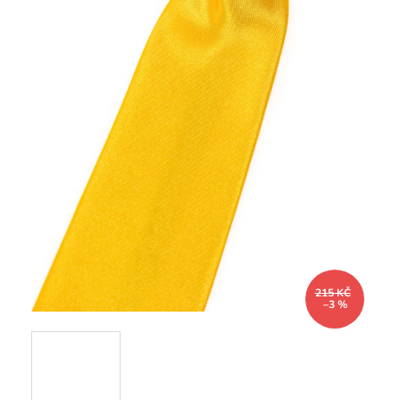
215 KČ
–3 %