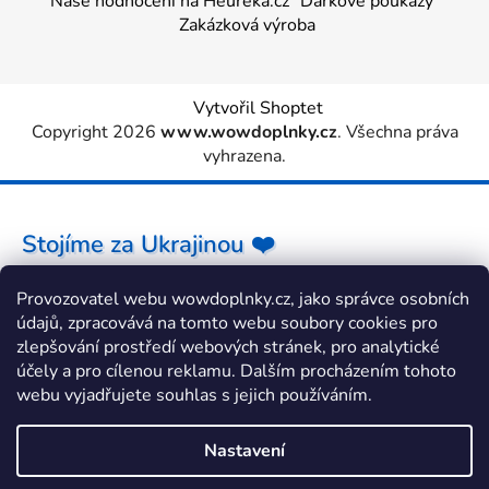
Naše hodnocení na Heureka.cz
Dárkové poukazy
Zakázková výroba
Vytvořil Shoptet
Copyright 2026
www.wowdoplnky.cz
. Všechna práva
vyhrazena.
Stojíme za Ukrajinou ❤️
Provozovatel webu wowdoplnky.cz, jako správce osobních
Jak a čím pomoci »
údajů, zpracovává na tomto webu soubory cookies pro
zlepšování prostředí webových stránek, pro analytické
účely a pro cílenou reklamu. Dalším procházením tohoto
webu vyjadřujete souhlas s jejich používáním.
Nastavení