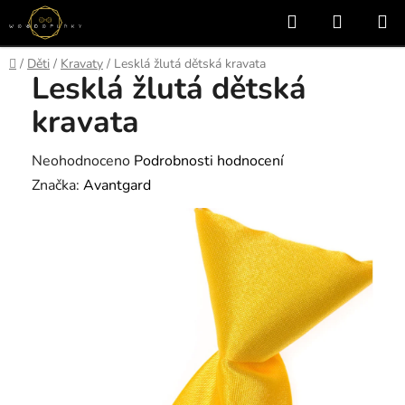
Přejít
Hledat
NÁKUP
na
KOŠÍK
obsah
Domů
/
Děti
/
Kravaty
/
Lesklá žlutá dětská kravata
Lesklá žlutá dětská
kravata
Průměrné
Neohodnoceno
Podrobnosti hodnocení
hodnocení
Značka:
Avantgard
produktu
je
0,0
z
5
hvězdiček.