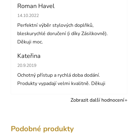
Roman Havel
Hodnocení obchodu je 5 z 5 hvězdiček.
14.10.2022
Perfektní výběr stylových doplňků,
bleskurychlé doručení (i díky Zásilkovně).
Děkuji moc.
Kateřina
Hodnocení obchodu je 5 z 5 hvězdiček.
20.9.2019
Ochotný přístup a rychlá doba dodání.
Produkty vypadají velmi kvalitně. Děkuji
Zobrazit další hodnocení
Podobné produkty