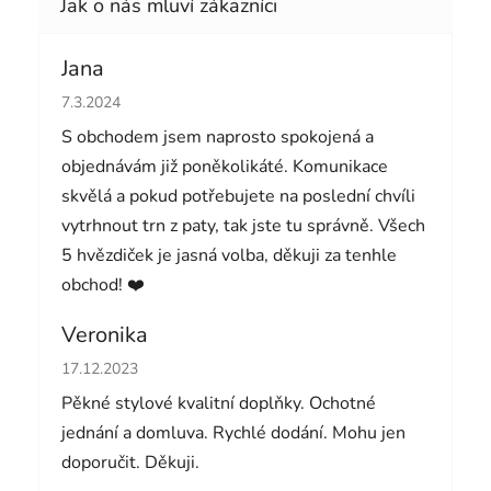
Jana
Hodnocení obchodu je 5 z 5 hvězdiček.
7.3.2024
S obchodem jsem naprosto spokojená a
objednávám již poněkolikáté. Komunikace
skvělá a pokud potřebujete na poslední chvíli
vytrhnout trn z paty, tak jste tu správně. Všech
5 hvězdiček je jasná volba, děkuji za tenhle
obchod! ❤️
Veronika
Hodnocení obchodu je 5 z 5 hvězdiček.
17.12.2023
Pěkné stylové kvalitní doplňky. Ochotné
jednání a domluva. Rychlé dodání. Mohu jen
doporučit. Děkuji.