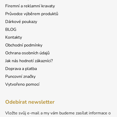
p
í
r
Firemní a reklamní kravaty
v
Průvodce výběrem produktů
k
Dárkové poukazy
y
v
BLOG
ý
Kontakty
p
Obchodní podmínky
i
s
Ochrana osobních údajů
u
Jak nás hodnotí zákazníci?
Doprava a platba
Puncovní značky
Vytvořeno pomocí
Odebírat newsletter
Vložte svůj e-mail a my vám budeme zasílat informace o