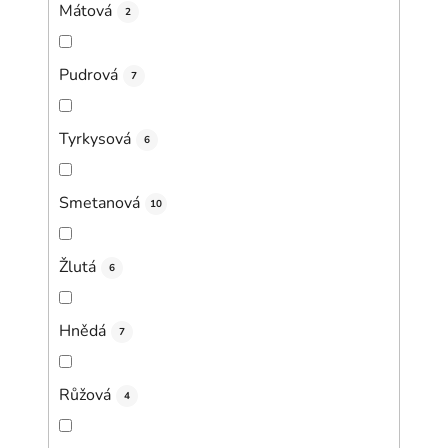
Mátová
2
Pudrová
7
Tyrkysová
6
Smetanová
10
Žlutá
6
Hnědá
7
Růžová
4