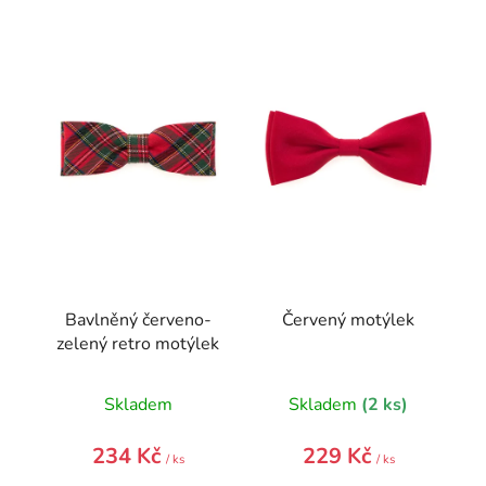
V
ý
p
i
s
p
r
o
d
u
k
t
Bavlněný červeno-
Červený motýlek
ů
zelený retro motýlek
Skladem
Skladem
(2 ks)
234 Kč
229 Kč
/ ks
/ ks