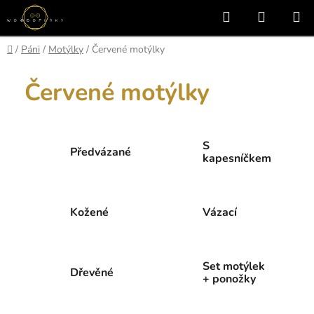
Přejít
Hledat
NÁKUP
na
KOŠÍK
obsah
Domů
/
Páni
/
Motýlky
/
Červené motýlky
Červené motýlky
S
Předvázané
kapesníčkem
Kožené
Vázací
Set motýlek
Dřevěné
+ ponožky