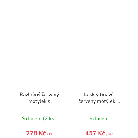
Bavlněný červený
Lesklý tmavě
motýlek s
červený motýlek +
hvězdičkami
stejný kapesníček
Skladem
(2 ks)
Skladem
278 Kč
457 Kč
/ ks
/ set