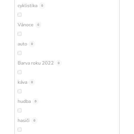
cyklistika
0
Vánoce
0
auto
0
Barva roku 2022
0
káva
0
hudba
0
hasiči
0