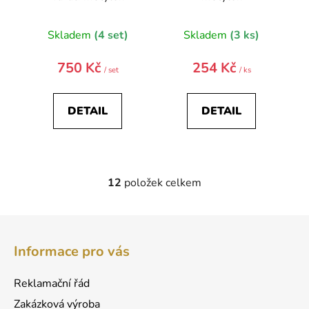
Skladem
(4 set)
Skladem
(3 ks)
750 Kč
254 Kč
/ set
/ ks
DETAIL
DETAIL
12
položek celkem
O
v
l
Z
á
á
d
Informace pro vás
p
a
a
c
Reklamační řád
t
í
Zakázková výroba