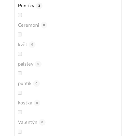
Puntíky
3
Ceremoni
0
květ
0
paisley
0
puntík
0
kostka
0
Valentýn
0