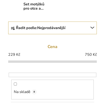
Set motýlků
pro otce a
syna
Ř
Řadit podle:
Nejprodávanější
a
z
e
Cena
n
í
229
Kč
750
Kč
p
r
o
d
u
k
Na skladě
8
t
ů