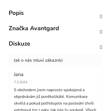
Popis
Značka
Avantgard
Diskuze
Jana
Hodnocení obchodu je 5 z 5 hvězdiček.
7.3.2024
S obchodem jsem naprosto spokojená a
objednávám již poněkolikáté. Komunikace
skvělá a pokud potřebujete na poslední chvíli
vytrhnout trn z paty, tak jste tu správně. Všech