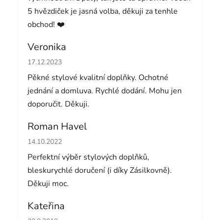
5 hvězdiček je jasná volba, děkuji za tenhle
obchod! ❤️
Veronika
Hodnocení obchodu je 5 z 5 hvězdiček.
17.12.2023
Pěkné stylové kvalitní doplňky. Ochotné
jednání a domluva. Rychlé dodání. Mohu jen
doporučit. Děkuji.
Roman Havel
Hodnocení obchodu je 5 z 5 hvězdiček.
14.10.2022
Perfektní výběr stylových doplňků,
bleskurychlé doručení (i díky Zásilkovně).
Děkuji moc.
Kateřina
Hodnocení obchodu je 5 z 5 hvězdiček.