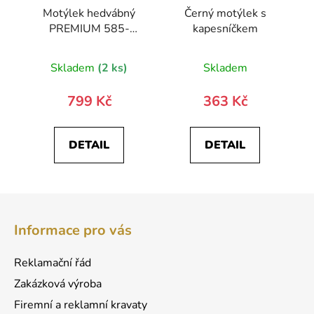
Motýlek hedvábný
Černý motýlek s
PREMIUM 585-
kapesníčkem
2323-0
Skladem
(2 ks)
Skladem
799 Kč
363 Kč
DETAIL
DETAIL
Z
á
Informace pro vás
p
a
Reklamační řád
t
Zakázková výroba
í
Firemní a reklamní kravaty