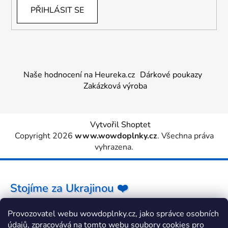
PŘIHLÁSIT SE
Naše hodnocení na Heureka.cz
Dárkové poukazy
Zakázková výroba
Vytvořil Shoptet
Copyright 2026
www.wowdoplnky.cz
. Všechna práva
vyhrazena.
Stojíme za Ukrajinou ❤️
Provozovatel webu wowdoplnky.cz, jako správce osobních
Jak a čím pomoci »
údajů, zpracovává na tomto webu soubory cookies pro