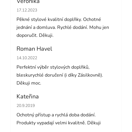
Veronika
Hodnocení obchodu je 5 z 5 hvězdiček.
17.12.2023
Pěkné stylové kvalitní doplňky. Ochotné
jednání a domluva. Rychlé dodání. Mohu jen
doporučit. Děkuji.
Roman Havel
Hodnocení obchodu je 5 z 5 hvězdiček.
14.10.2022
Perfektní výběr stylových doplňků,
bleskurychlé doručení (i díky Zásilkovně).
Děkuji moc.
Kateřina
Hodnocení obchodu je 5 z 5 hvězdiček.
20.9.2019
Ochotný přístup a rychlá doba dodání.
Produkty vypadají velmi kvalitně. Děkuji