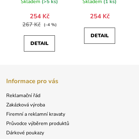
Skladem
(>5 ks)
Skladem
(1 ks)
254 Kč
254 Kč
267 Kč
(–4 %)
DETAIL
DETAIL
Z
á
Informace pro vás
p
a
Reklamační řád
t
Zakázková výroba
í
Firemní a reklamní kravaty
Průvodce výběrem produktů
Dárkové poukazy