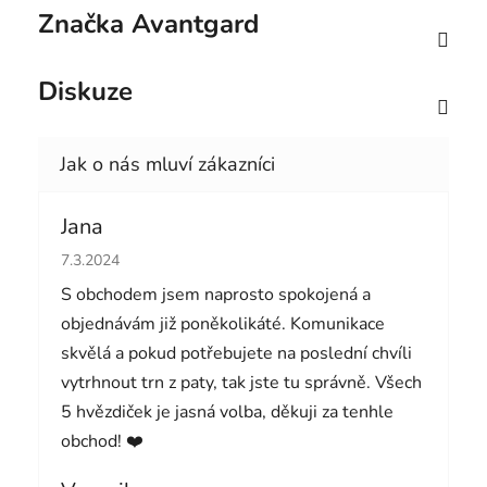
Značka
Avantgard
Diskuze
Jana
Hodnocení obchodu je 5 z 5 hvězdiček.
7.3.2024
S obchodem jsem naprosto spokojená a
objednávám již poněkolikáté. Komunikace
skvělá a pokud potřebujete na poslední chvíli
vytrhnout trn z paty, tak jste tu správně. Všech
5 hvězdiček je jasná volba, děkuji za tenhle
obchod! ❤️