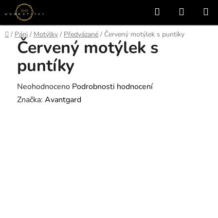
Přejít
Hledat
NÁKUP
na
KOŠÍK
obsah
Domů
/
Páni
/
Motýlky
/
Předvázané
/
Červený motýlek s puntíky
Červený motýlek s
puntíky
Průměrné
Neohodnoceno
Podrobnosti hodnocení
hodnocení
Značka:
Avantgard
produktu
je
0,0
z
5
hvězdiček.