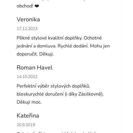
obchod! ❤️
Veronika
Hodnocení obchodu je 5 z 5 hvězdiček.
17.12.2023
Pěkné stylové kvalitní doplňky. Ochotné
jednání a domluva. Rychlé dodání. Mohu jen
doporučit. Děkuji.
Roman Havel
Hodnocení obchodu je 5 z 5 hvězdiček.
14.10.2022
Perfektní výběr stylových doplňků,
bleskurychlé doručení (i díky Zásilkovně).
Děkuji moc.
Kateřina
Hodnocení obchodu je 5 z 5 hvězdiček.
20.9.2019