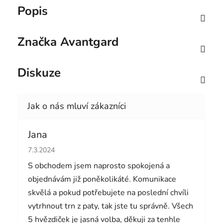
Popis
Značka
Avantgard
Diskuze
Jana
Hodnocení obchodu je 5 z 5 hvězdiček.
7.3.2024
S obchodem jsem naprosto spokojená a
objednávám již poněkolikáté. Komunikace
skvělá a pokud potřebujete na poslední chvíli
vytrhnout trn z paty, tak jste tu správně. Všech
5 hvězdiček je jasná volba, děkuji za tenhle