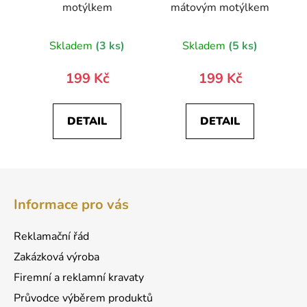
motýlkem
mátovým motýlkem
Skladem
(3 ks)
Skladem
(5 ks)
199 Kč
199 Kč
DETAIL
DETAIL
Z
á
Informace pro vás
p
a
Reklamační řád
t
Zakázková výroba
í
Firemní a reklamní kravaty
Průvodce výběrem produktů