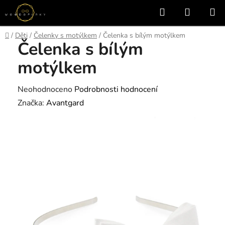
Přejít
Hledat
NÁKUP
na
KOŠÍK
obsah
Domů
/
Děti
/
Čelenky s motýlkem
/
Čelenka s bílým motýlkem
Čelenka s bílým
motýlkem
Průměrné
Neohodnoceno
Podrobnosti hodnocení
hodnocení
Značka:
Avantgard
produktu
je
0,0
z
5
hvězdiček.