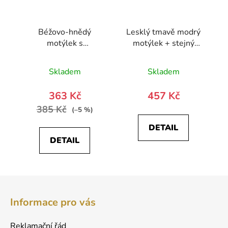
Béžovo-hnědý
Lesklý tmavě modrý
motýlek s
motýlek + stejný
kapesníčkem
kapesníček
Skladem
Skladem
363 Kč
457 Kč
385 Kč
(–5 %)
DETAIL
DETAIL
Z
á
Informace pro vás
p
a
Reklamační řád