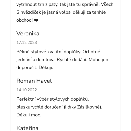
vytrhnout trn z paty, tak jste tu správně. Všech
5 hvězdiček je jasná volba, děkuji za tenhle
obchod! ❤️
Veronika
Hodnocení obchodu je 5 z 5 hvězdiček.
17.12.2023
Pěkné stylové kvalitní doplňky. Ochotné
jednání a domluva. Rychlé dodání. Mohu jen
doporučit. Děkuji.
Roman Havel
Hodnocení obchodu je 5 z 5 hvězdiček.
14.10.2022
Perfektní výběr stylových doplňků,
bleskurychlé doručení (i díky Zásilkovně).
Děkuji moc.
Kateřina