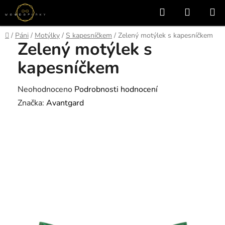
Přejít
Hledat
NÁKUP
na
KOŠÍK
obsah
Domů
/
Páni
/
Motýlky
/
S kapesníčkem
/
Zelený motýlek s kapesníčkem
Zelený motýlek s
kapesníčkem
Průměrné
Neohodnoceno
Podrobnosti hodnocení
hodnocení
Značka:
Avantgard
produktu
je
0,0
z
5
hvězdiček.