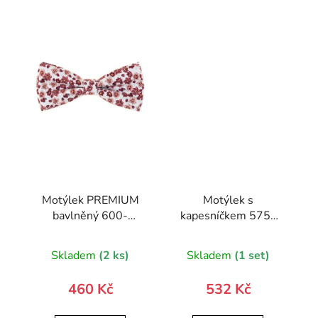
Motýlek PREMIUM
Motýlek s
bavlněný 600-
kapesníčkem 575-
51052-0
22286-0
Skladem
(2 ks)
Skladem
(1 set)
460 Kč
532 Kč