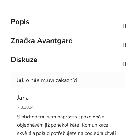
Popis
Značka
Avantgard
Diskuze
Jana
Hodnocení obchodu je 5 z 5 hvězdiček.
7.3.2024
S obchodem jsem naprosto spokojená a
objednávám již poněkolikáté. Komunikace
skvělá a pokud potřebujete na poslední chvíli