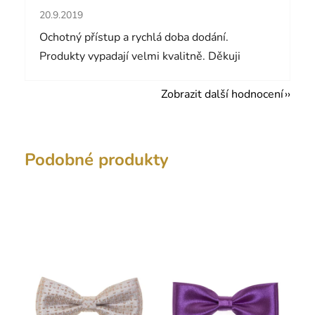
Hodnocení obchodu je 5 z 5 hvězdiček.
20.9.2019
Ochotný přístup a rychlá doba dodání.
Produkty vypadají velmi kvalitně. Děkuji
Zobrazit další hodnocení
Podobné produkty