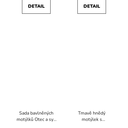
DETAIL
DETAIL
Sada bavlněných
Tmavě hnědý
motýlků Otec a syn
motýlek s
775-291-0
kapesníčkem