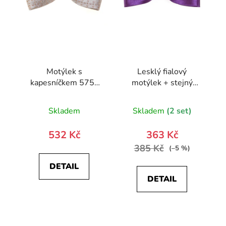
Motýlek s
Lesklý fialový
kapesníčkem 575-
motýlek + stejný
22374-0
kapesníček
Skladem
Skladem
(2 set)
532 Kč
363 Kč
385 Kč
(–5 %)
DETAIL
DETAIL