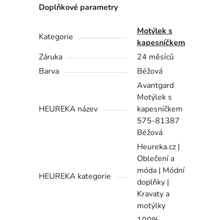
Doplňkové parametry
Motýlek s
Kategorie
kapesníčkem
Záruka
24 měsíců
Barva
Béžová
Avantgard
Motýlek s
HEUREKA název
kapesníčkem
575-81387
Béžová
Heureka.cz |
Oblečení a
móda | Módní
HEUREKA kategorie
doplňky |
Kravaty a
motýlky
100%