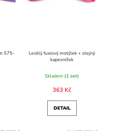
em 575-
Lesklý fuxiový motýlek + stejný
kapesníček
Skladem
(1 set)
363 Kč
DETAIL