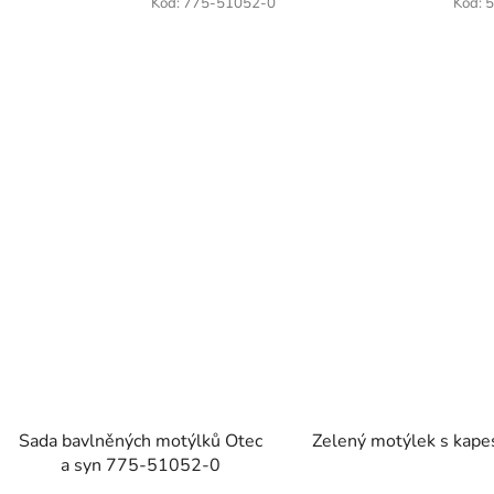
Kód:
775-51052-0
Kód:
5
Sada bavlněných motýlků Otec
Zelený motýlek s kap
a syn 775-51052-0