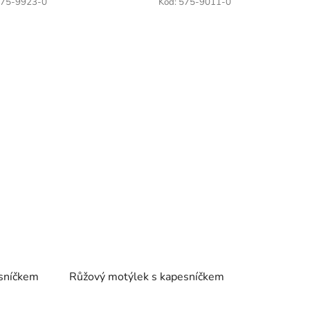
75-9923-0
Kód:
575-9011-0
esníčkem
Růžový motýlek s kapesníčkem