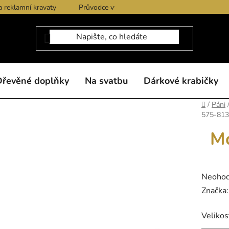
a reklamní kravaty
Průvodce výběrem produktů
Dárkové po
Dřevěné doplňky
Na svatbu
Dárkové krabičky
Domů
/
Páni
575-813
Mo
Průměr
Neoho
hodnoc
Značka
produk
Velikos
je