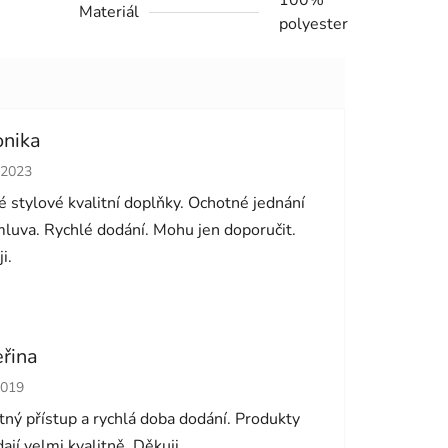
Materiál
polyester
onika
cení obchodu je 5 z 5 hvězdiček.
.2023
 stylové kvalitní doplňky. Ochotné jednání
luva. Rychlé dodání. Mohu jen doporučit.
i.
eřina
cení obchodu je 5 z 5 hvězdiček.
2019
ný přístup a rychlá doba dodání. Produkty
ají velmi kvalitně. Děkuji