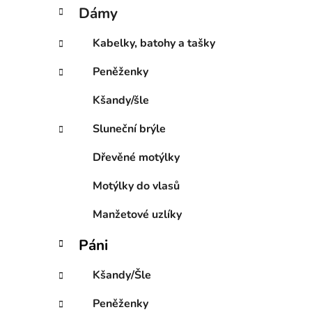
í
t
Dámy
e
p
g
a
Kabelky, batohy a tašky
o
n
r
Peněženky
e
i
l
e
Kšandy/šle
Sluneční brýle
Dřevěné motýlky
Motýlky do vlasů
Manžetové uzlíky
Páni
Kšandy/Šle
Peněženky