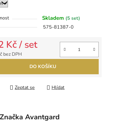
Skladem
nost
(5 set)
ek.
575-81387-0
2 Kč
/ set
č bez DPH
 cena:
DO KOŠÍKU
Zeptat se
Hlídat
Značka
Avantgard