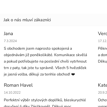
Jana
Ver
Hodnocení obchodu je 5 z 5 hvězdiček.
Hodno
7.3.2024
17.12
S obchodem jsem naprosto spokojená a
Pěkné
objednávám již poněkolikáté. Komunikace skvělá
a dom
a pokud potřebujete na poslední chvíli vytrhnout
Děkuj
trn z paty, tak jste tu správně. Všech 5 hvězdiček
je jasná volba, děkuji za tenhle obchod! ❤️
Roman Havel
Kat
Hodnocení obchodu je 5 z 5 hvězdiček.
Hodno
14.10.2022
20.9.
Perfektní výběr stylových doplňků, bleskurychlé
Ochot
doručení (i díky Zásilkovně). Děkuji moc.
vypad