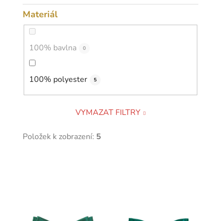
Materiál
100% bavlna
0
100% polyester
5
VYMAZAT FILTRY
Položek k zobrazení:
5
V
ý
p
i
s