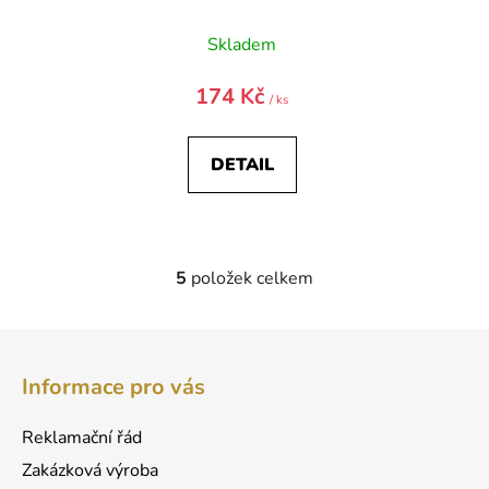
Skladem
174 Kč
/ ks
DETAIL
5
položek celkem
O
v
l
Z
á
á
d
Informace pro vás
p
a
a
c
Reklamační řád
t
í
Zakázková výroba
p
í