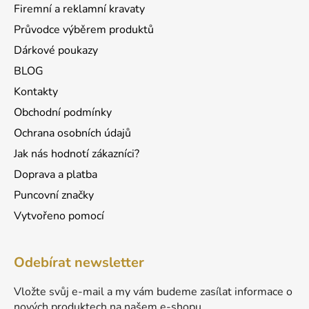
r
Firemní a reklamní kravaty
v
Průvodce výběrem produktů
k
Dárkové poukazy
y
v
BLOG
ý
Kontakty
p
Obchodní podmínky
i
s
Ochrana osobních údajů
u
Jak nás hodnotí zákazníci?
Doprava a platba
Puncovní značky
Vytvořeno pomocí
Odebírat newsletter
Vložte svůj e-mail a my vám budeme zasílat informace o
nových produktech na našem e-shopu.