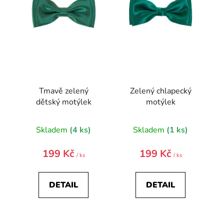
p
r
o
d
u
k
t
Tmavě zelený
Zelený chlapecký
ů
dětský motýlek
motýlek
Skladem
(4 ks)
Skladem
(1 ks)
199 Kč
199 Kč
/ ks
/ ks
DETAIL
DETAIL