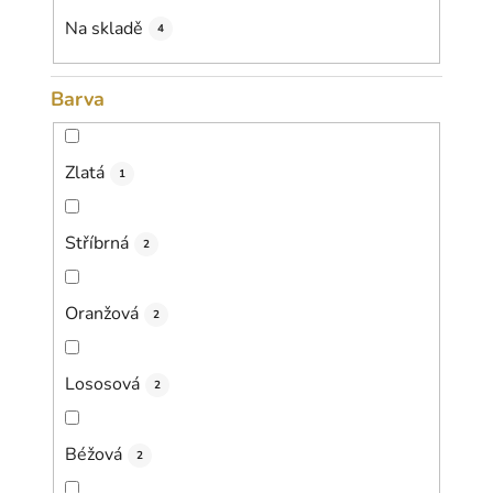
k
Na skladě
4
t
ů
Barva
Zlatá
1
Stříbrná
2
Oranžová
2
Lososová
2
Béžová
2