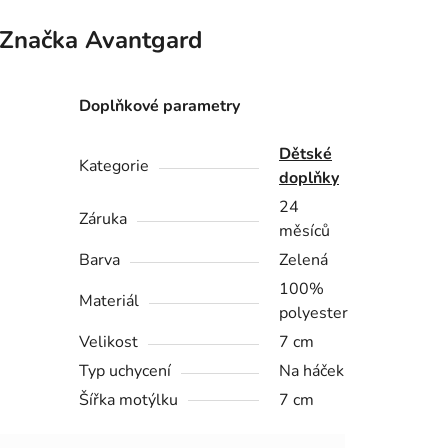
Značka
Avantgard
Doplňkové parametry
Dětské
Kategorie
doplňky
24
Záruka
měsíců
Barva
Zelená
100%
Materiál
polyester
Velikost
7 cm
Typ uchycení
Na háček
Šířka motýlku
7 cm