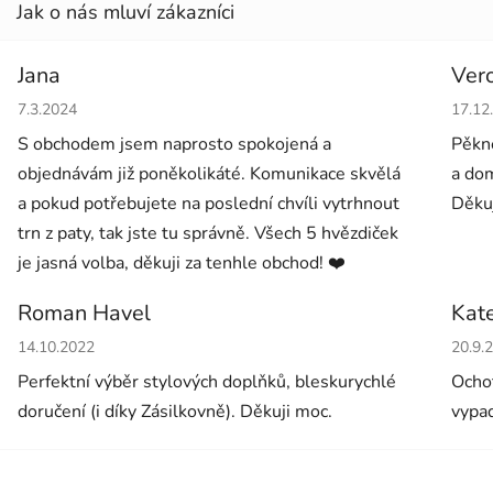
Jana
Ver
Hodnocení obchodu je 5 z 5 hvězdiček.
Hodno
7.3.2024
17.12
S obchodem jsem naprosto spokojená a
Pěkné
objednávám již poněkolikáté. Komunikace skvělá
a dom
a pokud potřebujete na poslední chvíli vytrhnout
Děkuj
trn z paty, tak jste tu správně. Všech 5 hvězdiček
je jasná volba, děkuji za tenhle obchod! ❤️
Roman Havel
Kat
Hodnocení obchodu je 5 z 5 hvězdiček.
Hodno
14.10.2022
20.9.
Perfektní výběr stylových doplňků, bleskurychlé
Ochot
doručení (i díky Zásilkovně). Děkuji moc.
vypad