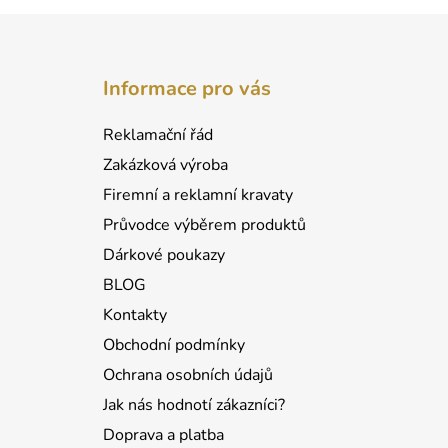
Z
á
Informace pro vás
p
a
Reklamační řád
t
Zakázková výroba
í
Firemní a reklamní kravaty
Průvodce výběrem produktů
Dárkové poukazy
BLOG
Kontakty
Obchodní podmínky
Ochrana osobních údajů
Jak nás hodnotí zákazníci?
Doprava a platba