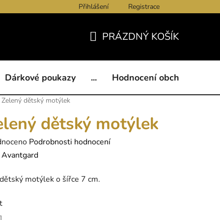
Přihlášení
Registrace
ukazy
BLOG
Kontakty
Obchodní podmínky
Och
PRÁZDNÝ KOŠÍK
NÁKUPNÍ
KOŠÍK
Dárkové poukazy
...
Hodnocení obchodu
B
Zelený dětský motýlek
elený dětský motýlek
né
dnoceno
Podrobnosti hodnocení
ení
:
Avantgard
tu
dětský motýlek o šířce 7 cm.
t