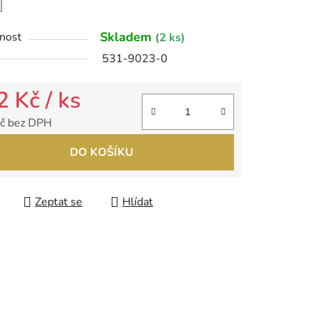
ek.
Skladem
nost
(2 ks)
531-9023-0
2 Kč
/ ks
č bez DPH
 cena:
DO KOŠÍKU
Zeptat se
Hlídat