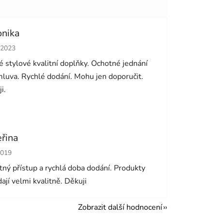
onika
cení obchodu je 5 z 5 hvězdiček.
.2023
 stylové kvalitní doplňky. Ochotné jednání
luva. Rychlé dodání. Mohu jen doporučit.
i.
eřina
cení obchodu je 5 z 5 hvězdiček.
2019
ný přístup a rychlá doba dodání. Produkty
ají velmi kvalitně. Děkuji
Zobrazit další hodnocení