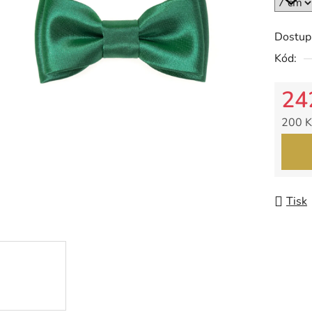
5
hvězdič
Dostup
Kód:
24
200 K
Měrná
Tisk