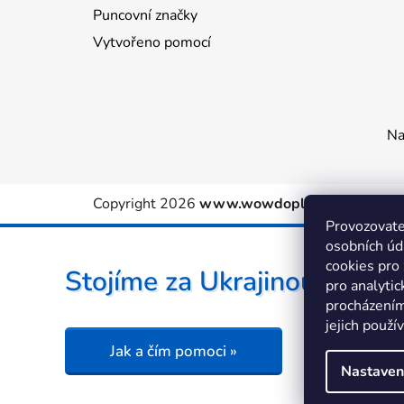
Puncovní značky
Vytvořeno pomocí
Na
Copyright 2026
www.wowdoplnky.cz
. Všechn
Provozovate
osobních úd
cookies pro
Stojíme za Ukrajinou ❤️
pro analytic
procházením
jejich použí
Jak a čím pomoci »
Nastaven