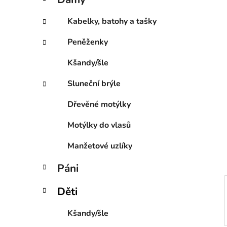
e
p
g
a
Kabelky, batohy a tašky
o
n
r
Peněženky
e
i
l
e
Kšandy/šle
Sluneční brýle
Dřevěné motýlky
Motýlky do vlasů
Manžetové uzlíky
Páni
Děti
Kšandy/šle