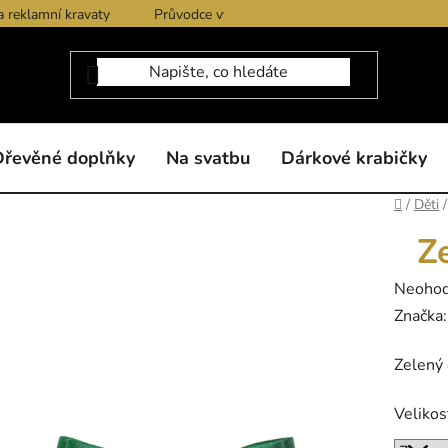
a reklamní kravaty
Průvodce výběrem produktů
Dárkové po
Dřevěné doplňky
Na svatbu
Dárkové krabičky
Domů
/
Děti
/
Z
Průměr
Neoho
hodnoc
Značka
produk
Zelený 
je
0,0
Velikos
z