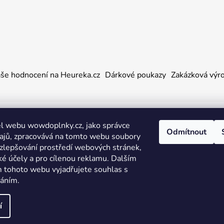
še hodnocení na Heureka.cz
Dárkové poukazy
Zakázková výr
a práva vyhrazena.
l webu wowdoplnky.cz, jako správce
Odmítnout
ajů, zpracovává na tomto webu soubory
 zlepšování prostředí webových stránek,
ké účely a pro cílenou reklamu. Dalším
 tohoto webu vyjadřujete souhlas s
váním.
í