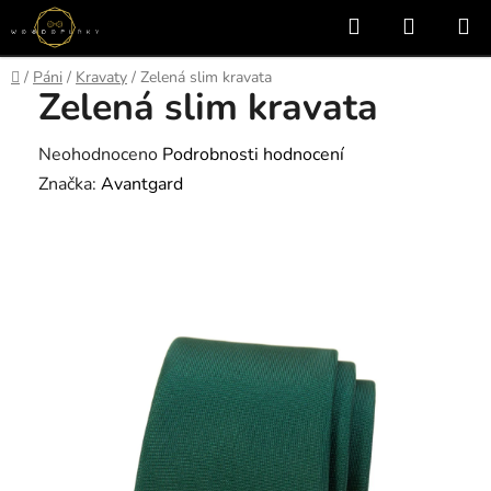
Přejít
Hledat
NÁKUP
na
KOŠÍK
obsah
Domů
/
Páni
/
Kravaty
/
Zelená slim kravata
Zelená slim kravata
Průměrné
Neohodnoceno
Podrobnosti hodnocení
hodnocení
Značka:
Avantgard
produktu
je
0,0
z
5
hvězdiček.