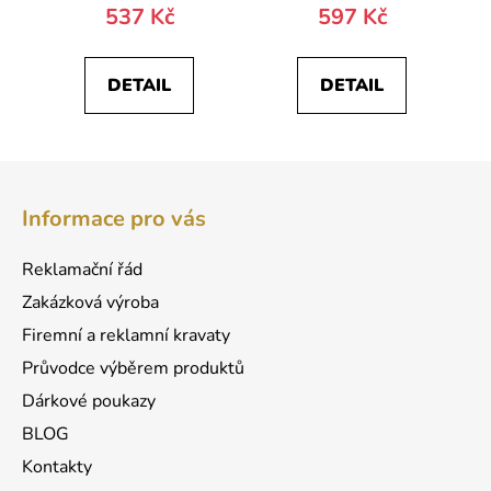
537 Kč
597 Kč
DETAIL
DETAIL
Z
á
Informace pro vás
p
a
Reklamační řád
t
Zakázková výroba
í
Firemní a reklamní kravaty
Průvodce výběrem produktů
Dárkové poukazy
BLOG
Kontakty