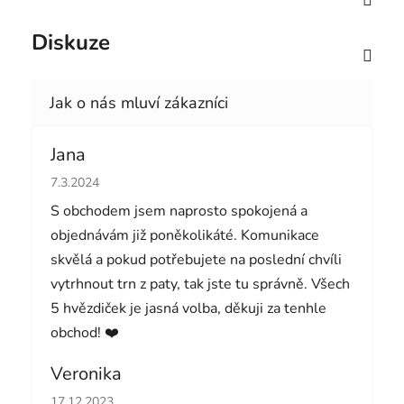
Diskuze
Jana
Hodnocení obchodu je 5 z 5 hvězdiček.
7.3.2024
S obchodem jsem naprosto spokojená a
objednávám již poněkolikáté. Komunikace
skvělá a pokud potřebujete na poslední chvíli
vytrhnout trn z paty, tak jste tu správně. Všech
5 hvězdiček je jasná volba, děkuji za tenhle
obchod! ❤️
Veronika
Hodnocení obchodu je 5 z 5 hvězdiček.
17.12.2023