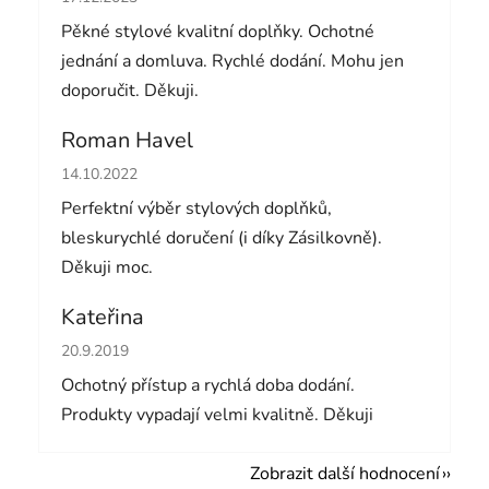
Pěkné stylové kvalitní doplňky. Ochotné
jednání a domluva. Rychlé dodání. Mohu jen
doporučit. Děkuji.
Roman Havel
Hodnocení obchodu je 5 z 5 hvězdiček.
14.10.2022
Perfektní výběr stylových doplňků,
bleskurychlé doručení (i díky Zásilkovně).
Děkuji moc.
Kateřina
Hodnocení obchodu je 5 z 5 hvězdiček.
20.9.2019
Ochotný přístup a rychlá doba dodání.
Produkty vypadají velmi kvalitně. Děkuji
Zobrazit další hodnocení