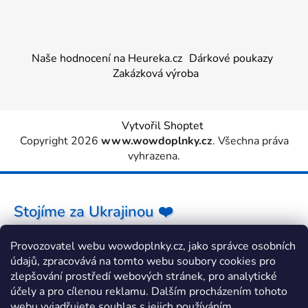
Naše hodnocení na Heureka.cz
Dárkové poukazy
Zakázková výroba
Vytvořil Shoptet
Copyright 2026
www.wowdoplnky.cz
. Všechna práva
vyhrazena.
Stojíme za Ukrajinou ❤️
Provozovatel webu wowdoplnky.cz, jako správce osobních
Jak a čím pomoci »
údajů, zpracovává na tomto webu soubory cookies pro
zlepšování prostředí webových stránek, pro analytické
účely a pro cílenou reklamu. Dalším procházením tohoto
webu vyjadřujete souhlas s jejich používáním.