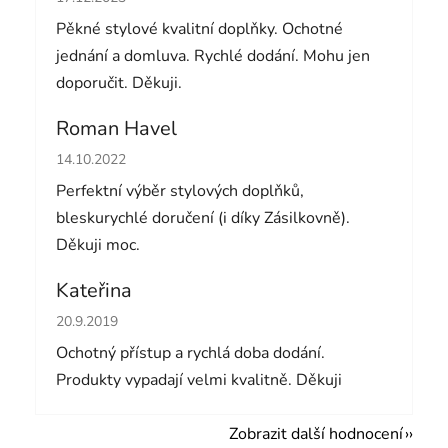
Pěkné stylové kvalitní doplňky. Ochotné
jednání a domluva. Rychlé dodání. Mohu jen
doporučit. Děkuji.
Roman Havel
Hodnocení obchodu je 5 z 5 hvězdiček.
14.10.2022
Perfektní výběr stylových doplňků,
bleskurychlé doručení (i díky Zásilkovně).
Děkuji moc.
Kateřina
Hodnocení obchodu je 5 z 5 hvězdiček.
20.9.2019
Ochotný přístup a rychlá doba dodání.
Produkty vypadají velmi kvalitně. Děkuji
Zobrazit další hodnocení