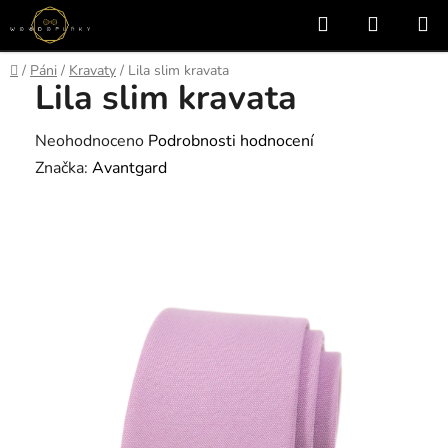
Přejít
Hledat
NÁKUP
na
KOŠÍK
obsah
Domů
/
Páni
/
Kravaty
/
Lila slim kravata
Lila slim kravata
Průměrné
Neohodnoceno
Podrobnosti hodnocení
hodnocení
Značka:
Avantgard
produktu
je
0,0
z
5
hvězdiček.