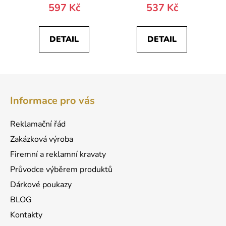
597 Kč
537 Kč
DETAIL
DETAIL
Z
á
Informace pro vás
p
a
Reklamační řád
t
Zakázková výroba
í
Firemní a reklamní kravaty
Průvodce výběrem produktů
Dárkové poukazy
BLOG
Kontakty