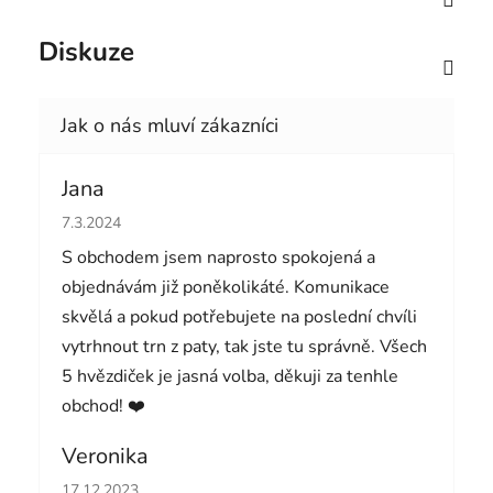
Diskuze
Jana
Hodnocení obchodu je 5 z 5 hvězdiček.
7.3.2024
S obchodem jsem naprosto spokojená a
objednávám již poněkolikáté. Komunikace
skvělá a pokud potřebujete na poslední chvíli
vytrhnout trn z paty, tak jste tu správně. Všech
5 hvězdiček je jasná volba, děkuji za tenhle
obchod! ❤️
Veronika
Hodnocení obchodu je 5 z 5 hvězdiček.
17.12.2023