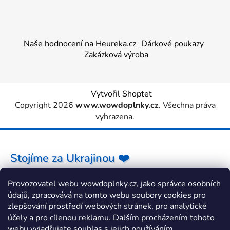
Naše hodnocení na Heureka.cz
Dárkové poukazy
Zakázková výroba
Vytvořil Shoptet
Copyright 2026
www.wowdoplnky.cz
. Všechna práva
vyhrazena.
Stojíme za Ukrajinou ❤️
Provozovatel webu wowdoplnky.cz, jako správce osobních
Jak a čím pomoci »
údajů, zpracovává na tomto webu soubory cookies pro
zlepšování prostředí webových stránek, pro analytické
účely a pro cílenou reklamu. Dalším procházením tohoto
webu vyjadřujete souhlas s jejich používáním.