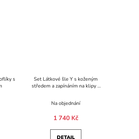
flíky s
Set Látkové šle Y s koženým
m
středem a zapínáním na klipy -
35 mm, motýlek a kapesníček
né
881-983112-0
)
Na objednání
ení
tu
1 740 Kč
DETAIL