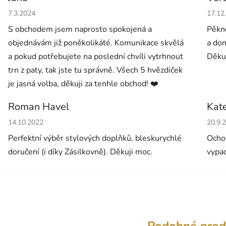
Hodnocení obchodu je 5 z 5 hvězdiček.
Hodno
7.3.2024
17.12
S obchodem jsem naprosto spokojená a
Pěkné
objednávám již poněkolikáté. Komunikace skvělá
a dom
a pokud potřebujete na poslední chvíli vytrhnout
Děkuj
trn z paty, tak jste tu správně. Všech 5 hvězdiček
je jasná volba, děkuji za tenhle obchod! ❤️
Roman Havel
Kat
Hodnocení obchodu je 5 z 5 hvězdiček.
Hodno
14.10.2022
20.9.
Perfektní výběr stylových doplňků, bleskurychlé
Ochot
doručení (i díky Zásilkovně). Děkuji moc.
vypad