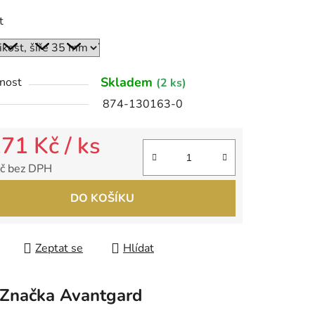
t
ek.
Skladem
nost
(2 ks)
874-130163-0
171 Kč
/ ks
č bez DPH
 cena:
DO KOŠÍKU
Zeptat se
Hlídat
Značka
Avantgard