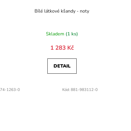
Bílé látkové kšandy - noty
Skladem
(1 ks)
1 283 Kč
DETAIL
74-1263-0
Kód:
881-983112-0