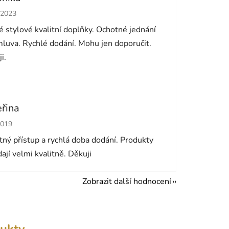
cení obchodu je 5 z 5 hvězdiček.
.2023
 stylové kvalitní doplňky. Ochotné jednání
luva. Rychlé dodání. Mohu jen doporučit.
i.
eřina
cení obchodu je 5 z 5 hvězdiček.
2019
ný přístup a rychlá doba dodání. Produkty
ají velmi kvalitně. Děkuji
Zobrazit další hodnocení