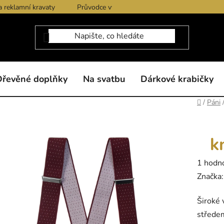
a reklamní kravaty
Průvodce výběrem produktů
Dárkové po
Dřevěné doplňky
Na svatbu
Dárkové krabičky
Domů
/
Páni
k
Průměr
1 hodn
hodnoc
Značka
produk
Široké 
je
střede
5,0