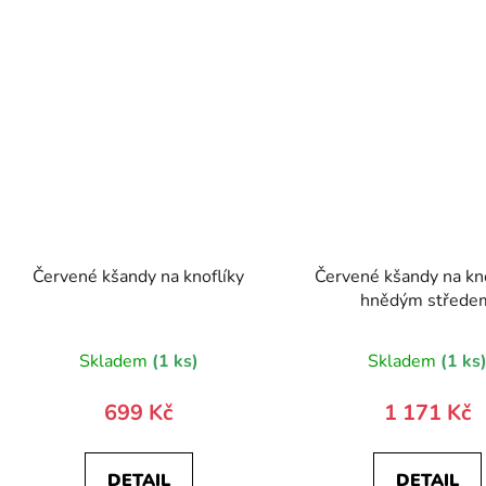
Červené kšandy na knoflíky
Červené kšandy na kno
hnědým střede
Průměr
Skladem
(1 ks)
Skladem
(1 ks
hodnoc
produk
699 Kč
1 171 Kč
je
5,0
DETAIL
DETAIL