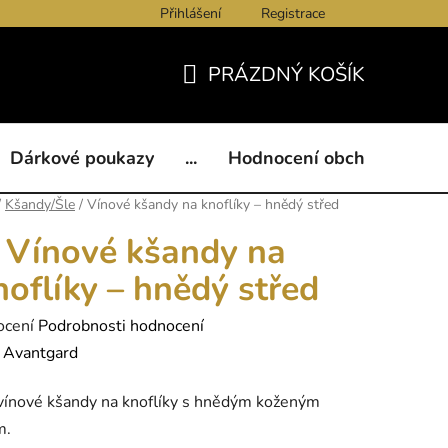
Přihlášení
Registrace
ukazy
BLOG
Kontakty
Obchodní podmínky
Och
PRÁZDNÝ KOŠÍK
NÁKUPNÍ
KOŠÍK
Dárkové poukazy
...
Hodnocení obchodu
B
/
Kšandy/Šle
/
Vínové kšandy na knoflíky – hnědý střed
Vínové kšandy na
noflíky – hnědý střed
né
ocení
Podrobnosti hodnocení
ení
:
Avantgard
tu
vínové kšandy na knoflíky s hnědým koženým
m.