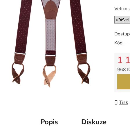
z
Velikos
5
hvězdič
Dostup
Kód:
1 
968 K
Měrná
Tisk
Popis
Diskuze