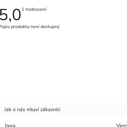
5,0
Průměrné
1 hodnocení
hodnocení
produktu
je
Popis produktu není dostupný
5,0
z
5
hvězdiček.
Jana
Ver