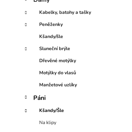
e
p
g
a
Kabelky, batohy a tašky
o
n
r
Peněženky
e
i
l
e
Kšandy/šle
Sluneční brýle
Dřevěné motýlky
Motýlky do vlasů
Manžetové uzlíky
Páni
Kšandy/Šle
Na klipy