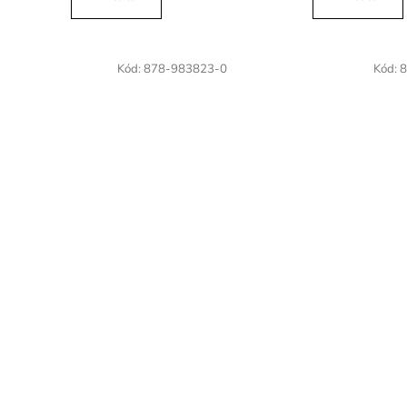
z
5
hvězdič
Kód:
878-983823-0
Kód:
8