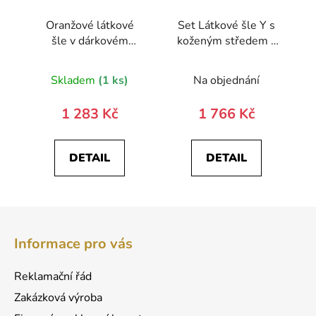
Oranžové látkové
Set Látkové šle Y s
šle v dárkovém
koženým středem a
balení
poutky - 35 mm,
motýlek a
Skladem
(1 ks)
Na objednání
kapesníček 885-
197863-0
1 283 Kč
1 766 Kč
DETAIL
DETAIL
Z
á
Informace pro vás
p
a
Reklamační řád
t
Zakázková výroba
í