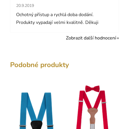
Hodnocení obchodu je 5 z 5 hvězdiček.
20.9.2019
Ochotný přístup a rychlá doba dodání.
Produkty vypadají velmi kvalitně. Děkuji
Zobrazit další hodnocení
Podobné produkty