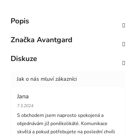
Popis
Značka
Avantgard
Diskuze
Jana
Hodnocení obchodu je 5 z 5 hvězdiček.
7.3.2024
S obchodem jsem naprosto spokojená a
objednávám již poněkolikáté. Komunikace
skvělá a pokud potřebujete na poslední chvíli