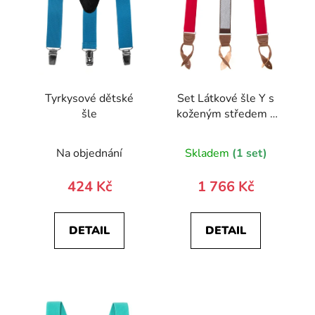
Tyrkysové dětské
Set Látkové šle Y s
šle
koženým středem a
poutky - 35 mm,
motýlek a
Na objednání
Skladem
(1 set)
kapesníček 885-
985763-0
424 Kč
1 766 Kč
DETAIL
DETAIL