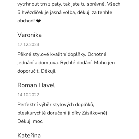
vytrhnout trn z paty, tak jste tu správně. Všech
5 hvězdiček je jasná volba, děkuji za tenhle
obchod! ❤️
Veronika
Hodnocení obchodu je 5 z 5 hvězdiček.
17.12.2023
Pěkné stylové kvalitní doplňky. Ochotné
jednání a domluva. Rychlé dodání. Mohu jen
doporučit. Děkuji.
Roman Havel
Hodnocení obchodu je 5 z 5 hvězdiček.
14.10.2022
Perfektní výběr stylových doplňků,
bleskurychlé doručení (i díky Zásilkovně).
Děkuji moc.
Kateřina