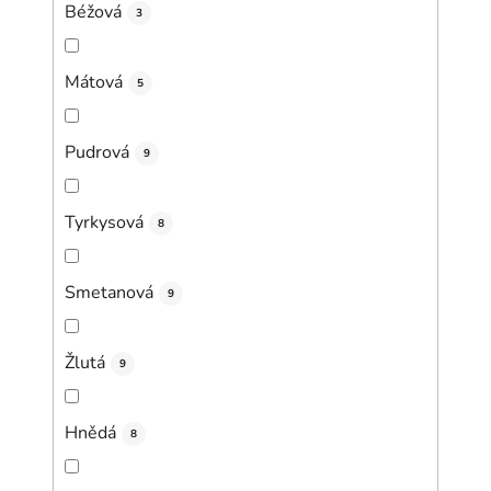
Béžová
3
Mátová
5
Pudrová
9
Tyrkysová
8
Smetanová
9
Žlutá
9
Hnědá
8