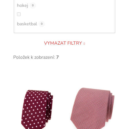
hokej
0
basketbal
0
VYMAZAT FILTRY
Položek k zobrazení:
7
V
ý
p
i
s
p
r
o