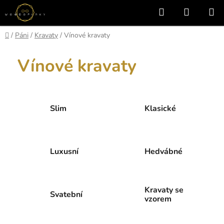
Přejít
Hledat
NÁKUP
na
KOŠÍK
obsah
Domů
/
Páni
/
Kravaty
/
Vínové kravaty
Vínové kravaty
Slim
Klasické
Luxusní
Hedvábné
Kravaty se
Svatební
vzorem