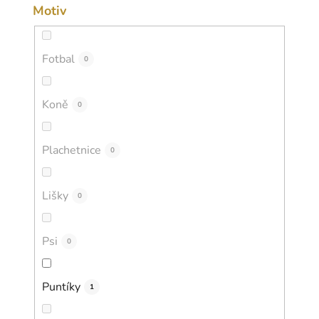
Motiv
Fotbal
0
Koně
0
Plachetnice
0
Lišky
0
Psi
0
Puntíky
1