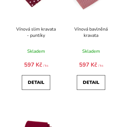
d
u
k
t
Vínová slim kravata
Vínová bavlněná
ů
- puntíky
kravata
Skladem
Skladem
597 Kč
597 Kč
/ ks
/ ks
DETAIL
DETAIL