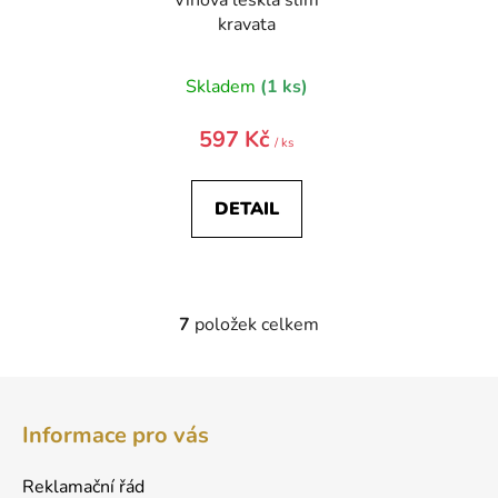
kravata
Skladem
(1 ks)
597 Kč
/ ks
DETAIL
7
položek celkem
O
v
l
Z
á
á
d
Informace pro vás
p
a
a
c
Reklamační řád