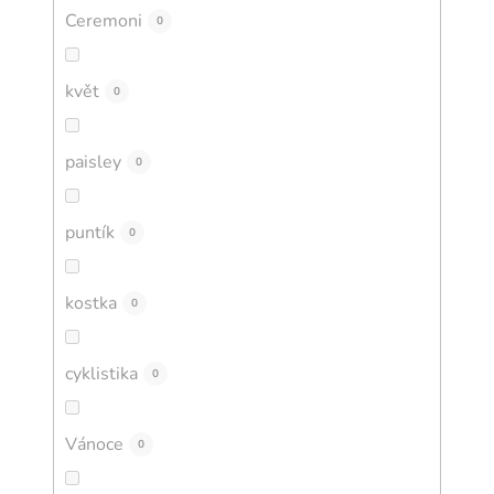
Ceremoni
0
květ
0
paisley
0
puntík
0
kostka
0
cyklistika
0
Vánoce
0