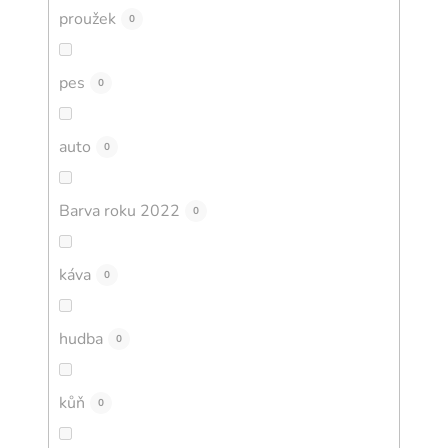
proužek
0
pes
0
auto
0
Barva roku 2022
0
káva
0
hudba
0
kůň
0