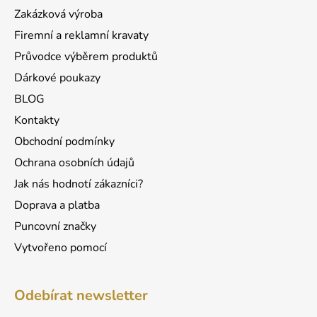
t
í
Zakázková výroba
p
í
r
Firemní a reklamní kravaty
v
Průvodce výběrem produktů
k
Dárkové poukazy
y
v
BLOG
ý
Kontakty
p
Obchodní podmínky
i
s
Ochrana osobních údajů
u
Jak nás hodnotí zákazníci?
Doprava a platba
Puncovní značky
Vytvořeno pomocí
Odebírat newsletter