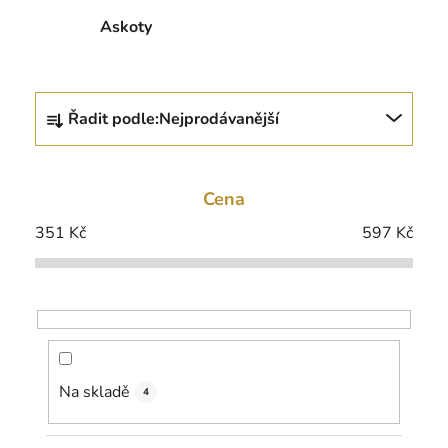
Askoty
Ř
Řadit podle:
Nejprodávanější
a
z
e
Cena
n
í
351
Kč
597
Kč
p
r
o
d
u
k
Na skladě
4
t
ů