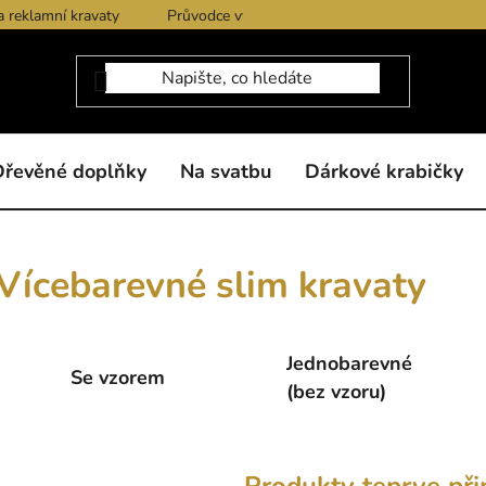
a reklamní kravaty
Průvodce výběrem produktů
Dárkové po
Dřevěné doplňky
Na svatbu
Dárkové krabičky
Vícebarevné slim kravaty
Jednobarevné
Se vzorem
(bez vzoru)
Produkty teprve při