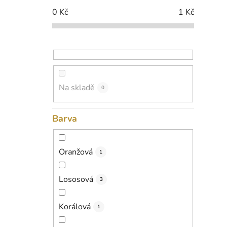
p
0
Kč
1
Kč
a
n
e
l
Na skladě
0
Barva
Oranžová
1
Lososová
3
Korálová
1