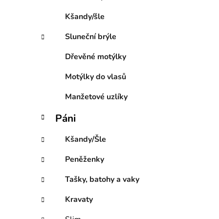
i
e
Kšandy/šle
Sluneční brýle
Dřevěné motýlky
Motýlky do vlasů
Manžetové uzlíky
Páni
Kšandy/Šle
Peněženky
Tašky, batohy a vaky
Kravaty