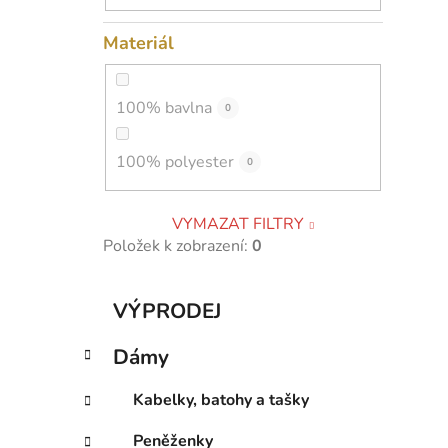
Materiál
100% bavlna
0
100% polyester
0
VYMAZAT FILTRY
Položek k zobrazení:
0
K
Přeskočit
VÝPRODEJ
a
kategorie
t
Dámy
e
g
Kabelky, batohy a tašky
o
r
Peněženky