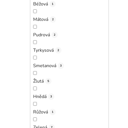
Béžová
1
Mátová
2
Pudrová
2
Tyrkysová
2
Smetanová
3
Žlutá
5
Hnědá
3
Růžová
1
Zelená
7