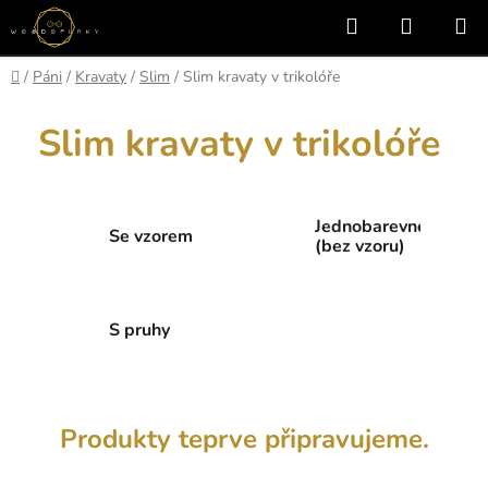
Přejít
Hledat
NÁKUP
na
KOŠÍK
obsah
Domů
/
Páni
/
Kravaty
/
Slim
/
Slim kravaty v trikolóře
Slim kravaty v trikolóře
Jednobarevné
Se vzorem
(bez vzoru)
S pruhy
Produkty teprve připravujeme.