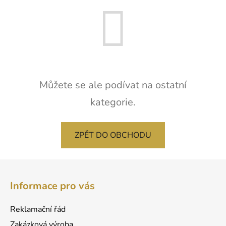
Můžete se ale podívat na ostatní
kategorie.
ZPĚT DO OBCHODU
Z
á
Informace pro vás
p
a
Reklamační řád
t
Zakázková výroba