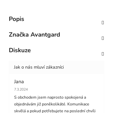
Popis
Značka
Avantgard
Diskuze
Jana
Hodnocení obchodu je 5 z 5 hvězdiček.
7.3.2024
S obchodem jsem naprosto spokojená a
objednávám již poněkolikáté. Komunikace
skvělá a pokud potřebujete na poslední chvíli