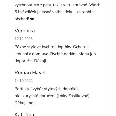
vytrhnout trn z paty, tak jste tu správně. Všech
5 hvězdiček je jasná volba, děkuji za tenhle
obchod! ❤️
Veronika
Hodnocení obchodu je 5 z 5 hvězdiček.
17.12.2023
Pěkné stylové kvalitní doplňky. Ochotné
jednání a domluva. Rychlé dodání. Mohu jen
doporučit. Děkuji.
Roman Havel
Hodnocení obchodu je 5 z 5 hvězdiček.
14.10.2022
Perfektní výběr stylových doplňků,
bleskurychlé doručení (i díky Zásilkovně).
Děkuji moc.
Kateřina