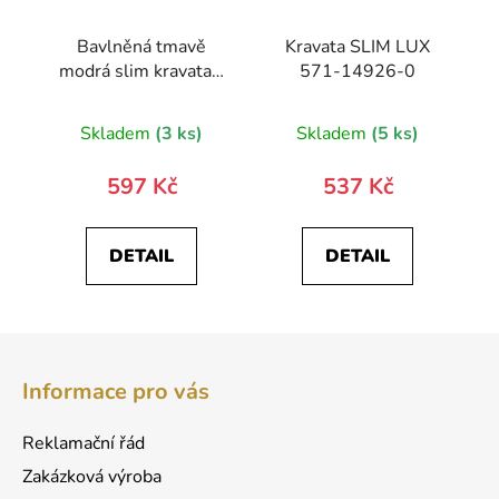
Bavlněná tmavě
Kravata SLIM LUX
modrá slim kravata –
571-14926-0
květiny
Skladem
(3 ks)
Skladem
(5 ks)
597 Kč
537 Kč
DETAIL
DETAIL
Z
á
Informace pro vás
p
a
Reklamační řád
t
Zakázková výroba
í