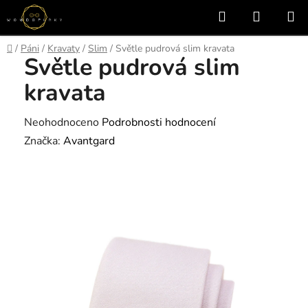
Přejít
Hledat
NÁKUP
na
KOŠÍK
obsah
Domů
/
Páni
/
Kravaty
/
Slim
/
Světle pudrová slim kravata
Světle pudrová slim
kravata
Průměrné
Neohodnoceno
Podrobnosti hodnocení
hodnocení
Značka:
Avantgard
produktu
je
0,0
z
5
hvězdiček.