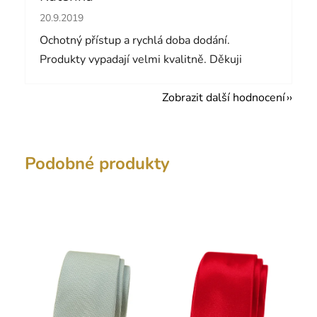
Hodnocení obchodu je 5 z 5 hvězdiček.
20.9.2019
Ochotný přístup a rychlá doba dodání.
Produkty vypadají velmi kvalitně. Děkuji
Zobrazit další hodnocení
Podobné produkty