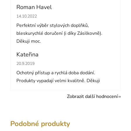
Roman Havel
Hodnocení obchodu je 5 z 5 hvězdiček.
14.10.2022
Perfektní výběr stylových doplňků,
bleskurychlé doručení (i díky Zásilkovně).
Děkuji moc.
Kateřina
Hodnocení obchodu je 5 z 5 hvězdiček.
20.9.2019
Ochotný přístup a rychlá doba dodání.
Produkty vypadají velmi kvalitně. Děkuji
Zobrazit další hodnocení
Podobné produkty