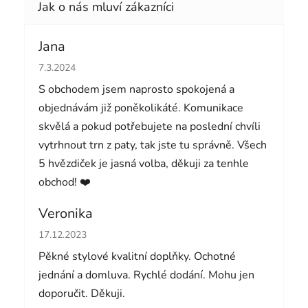
Jana
Hodnocení obchodu je 5 z 5 hvězdiček.
7.3.2024
S obchodem jsem naprosto spokojená a
objednávám již poněkolikáté. Komunikace
skvělá a pokud potřebujete na poslední chvíli
vytrhnout trn z paty, tak jste tu správně. Všech
5 hvězdiček je jasná volba, děkuji za tenhle
obchod! ❤️
Veronika
Hodnocení obchodu je 5 z 5 hvězdiček.
17.12.2023
Pěkné stylové kvalitní doplňky. Ochotné
jednání a domluva. Rychlé dodání. Mohu jen
doporučit. Děkuji.