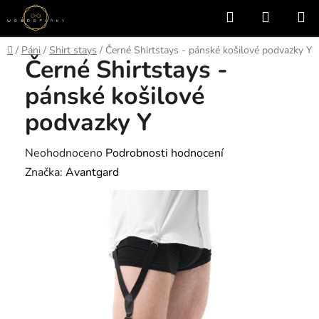
Přejít
Hledat
NÁKUP
na
KOŠÍK
obsah
Domů
/
Páni
/
Shirt stays
/
Černé Shirtstays - pánské košilové podvazky Y
Černé Shirtstays -
pánské košilové
podvazky Y
Průměrné
Neohodnoceno
Podrobnosti hodnocení
hodnocení
Značka:
Avantgard
produktu
je
0,0
z
5
hvězdiček.