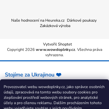
Naše hodnocení na Heureka.cz
Dárkové poukazy
Zakázková výroba
Vytvořil Shoptet
Copyright 2026
www.wowdoplnky.cz
. Všechna práva
vyhrazena.
Stojíme za Ukrajinou ❤️
Provozovatel webu wowdoplnky.cz, jako správce osobních
Jak a čím pomoci »
údajů, zpracovává na tomto webu soubory cookies pro
zlepšování prostředí webových stránek, pro analytické
účely a pro cílenou reklamu. Dalším procházením tohoto
webu vyjadřujete souhlas s jejich používáním.