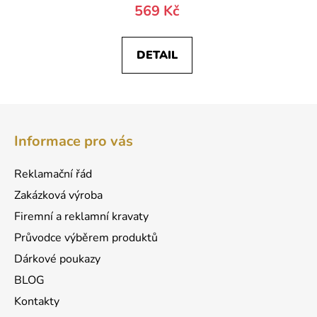
569 Kč
DETAIL
Z
á
Informace pro vás
p
a
Reklamační řád
t
Zakázková výroba
í
Firemní a reklamní kravaty
Průvodce výběrem produktů
Dárkové poukazy
BLOG
Kontakty