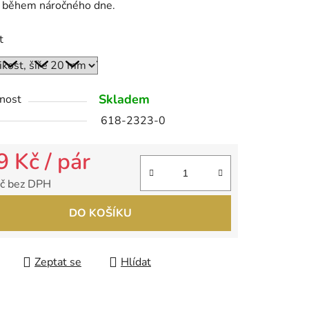
 během náročného dne.
t
ek.
Skladem
nost
618-2323-0
9 Kč
/ pár
č bez DPH
 cena:
DO KOŠÍKU
Zeptat se
Hlídat