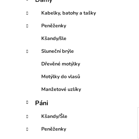
e
p
g
a
Kabelky, batohy a tašky
o
n
r
Peněženky
e
i
l
e
Kšandy/šle
Sluneční brýle
Dřevěné motýlky
Motýlky do vlasů
Manžetové uzlíky
Páni
Kšandy/Šle
Peněženky