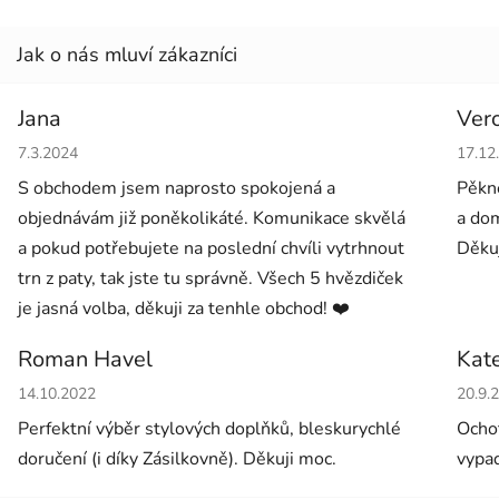
Jana
Ver
Hodnocení obchodu je 5 z 5 hvězdiček.
Hodno
7.3.2024
17.12
S obchodem jsem naprosto spokojená a
Pěkné
objednávám již poněkolikáté. Komunikace skvělá
a dom
a pokud potřebujete na poslední chvíli vytrhnout
Děkuj
trn z paty, tak jste tu správně. Všech 5 hvězdiček
je jasná volba, děkuji za tenhle obchod! ❤️
Roman Havel
Kat
Hodnocení obchodu je 5 z 5 hvězdiček.
Hodno
14.10.2022
20.9.
Perfektní výběr stylových doplňků, bleskurychlé
Ochot
doručení (i díky Zásilkovně). Děkuji moc.
vypad