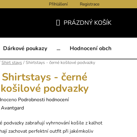
Přihlášení
Registrace
ukazy
BLOG
Kontakty
Obchodní podmínky
Och
PRÁZDNÝ KOŠÍK
NÁKUPNÍ
KOŠÍK
Dárkové poukazy
...
Hodnocení obchodu
B
/
Shirt stays
/
Shirtstays - černé košilové podvazky
Shirtstays - černé
košilové podvazky
né
dnoceno
Podrobnosti hodnocení
ení
:
Avantgard
tu
é podvazky zabraňují vyhrnování košile z kalhot
ají zachovat perfektní outfit při jakémkoliv