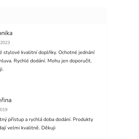
onika
cení obchodu je 5 z 5 hvězdiček.
.2023
 stylové kvalitní doplňky. Ochotné jednání
luva. Rychlé dodání. Mohu jen doporučit.
i.
eřina
cení obchodu je 5 z 5 hvězdiček.
2019
ný přístup a rychlá doba dodání. Produkty
ají velmi kvalitně. Děkuji