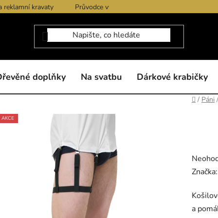
a reklamní kravaty
Průvodce výběrem produktů
Dárkové po
Dřevěné doplňky
Na svatbu
Dárkové krabičky
Domů
/
Páni
AKCE
Průměr
Neoho
hodnoc
Značka
produk
Košilov
je
a pomáh
0,0