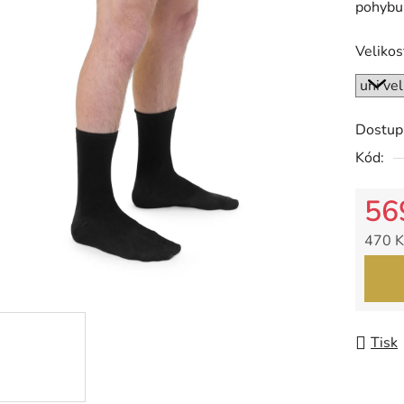
pohybu
z
5
Velikos
hvězdič
Dostup
Kód:
56
470 K
Měrná
Tisk