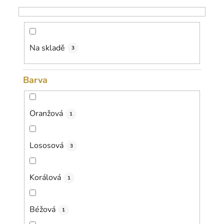
o
d
u
k
Na skladě
3
t
ů
Barva
Oranžová
1
Lososová
3
Korálová
1
Béžová
1