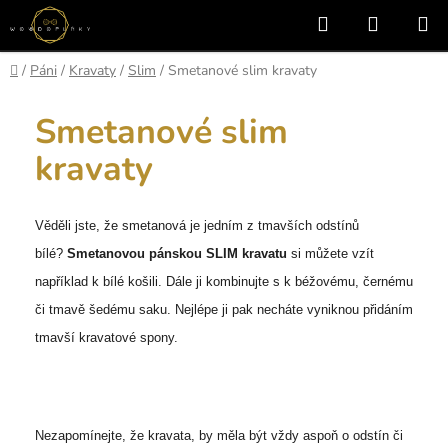
Přejít
Hledat
NÁKUP
na
KOŠÍK
obsah
Domů
/
Páni
/
Kravaty
/
Slim
/
Smetanové slim kravaty
Smetanové slim
kravaty
Věděli jste, že smetanová je jedním z tmavších odstínů
bílé?
Smetanovou pánskou SLIM kravatu
si můžete vzít
například k bílé košili. Dále ji kombinujte s k béžovému, černému
či tmavě šedému saku. Nejlépe ji pak necháte vyniknou přidáním
tmavší kravatové spony.
Nezapomínejte, že kravata, by měla být vždy aspoň o odstín či