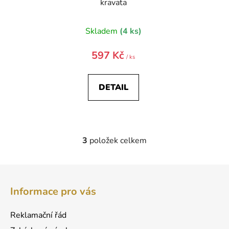
kravata
Skladem
(4 ks)
597 Kč
/ ks
DETAIL
3
položek celkem
O
v
l
Z
á
á
d
Informace pro vás
p
a
a
c
Reklamační řád
t
í