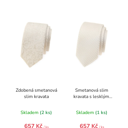
V
ý
p
i
s
p
r
o
d
u
k
t
Zdobená smetanová
Smetanová slim
ů
slim kravata
kravata s lesklými
pruhy
Skladem
(2 ks)
Skladem
(1 ks)
657 Kč
657 Kč
/ ks
/ ks