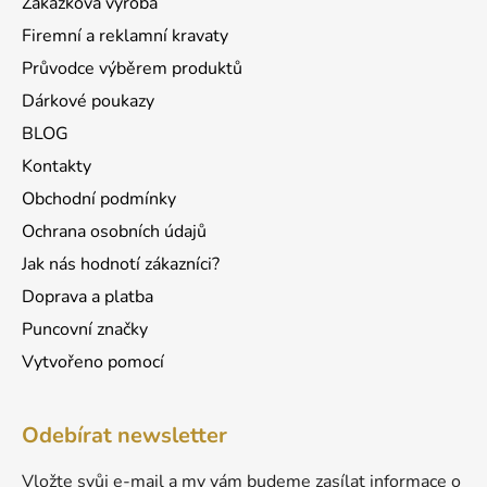
Zakázková výroba
p
í
r
Firemní a reklamní kravaty
v
Průvodce výběrem produktů
k
Dárkové poukazy
y
v
BLOG
ý
Kontakty
p
Obchodní podmínky
i
s
Ochrana osobních údajů
u
Jak nás hodnotí zákazníci?
Doprava a platba
Puncovní značky
Vytvořeno pomocí
Odebírat newsletter
Vložte svůj e-mail a my vám budeme zasílat informace o