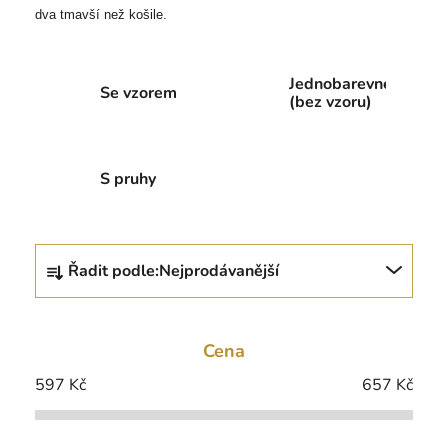
dva tmavší než košile.
Jednobarevné
Se vzorem
(bez vzoru)
S pruhy
Ř
Řadit podle:
Nejprodávanější
a
z
e
Cena
n
í
597
Kč
657
Kč
p
r