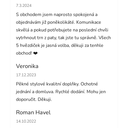
Hodnocení obchodu je 5 z 5 hvězdiček.
7.3.2024
S obchodem jsem naprosto spokojená a
objednávám již poněkolikáté. Komunikace
skvělá a pokud potřebujete na poslední chvíli
vytrhnout trn z paty, tak jste tu správně. Všech
5 hvězdiček je jasná volba, děkuji za tenhle
obchod! ❤️
Veronika
Hodnocení obchodu je 5 z 5 hvězdiček.
17.12.2023
Pěkné stylové kvalitní doplňky. Ochotné
jednání a domluva. Rychlé dodání. Mohu jen
doporučit. Děkuji.
Roman Havel
Hodnocení obchodu je 5 z 5 hvězdiček.
14.10.2022