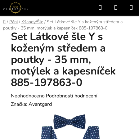
Přejít
Hledat
NÁKUP
na
KOŠÍK
obsah
Domů
/
Páni
/
Kšandy/Šle
/
Set Látkové šle Y s koženým středem a
poutky - 35 mm, motýlek a kapesníček 885-197863-0
Set Látkové šle Y s
koženým středem a
poutky - 35 mm,
motýlek a kapesníček
885-197863-0
Průměrné
Neohodnoceno
Podrobnosti hodnocení
hodnocení
Značka:
Avantgard
produktu
je
0,0
z