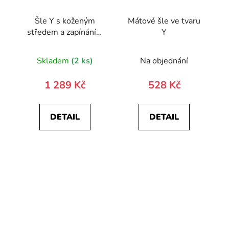
Šle Y s koženým
Mátové šle ve tvaru
středem a zapínáním
Y
na klipy - 35 mm - v
dřevěné dárkové
Skladem
(2 ks)
Na objednání
krabičce 876-
630663-0
1 289 Kč
528 Kč
DETAIL
DETAIL