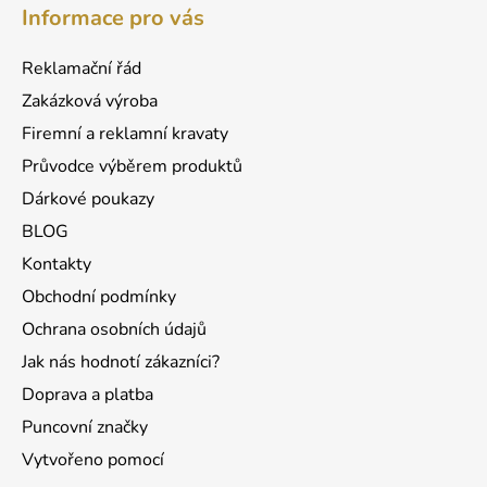
á
Informace pro vás
p
a
Reklamační řád
t
Zakázková výroba
í
Firemní a reklamní kravaty
Průvodce výběrem produktů
Dárkové poukazy
BLOG
Kontakty
Obchodní podmínky
Ochrana osobních údajů
Jak nás hodnotí zákazníci?
Doprava a platba
Puncovní značky
Vytvořeno pomocí