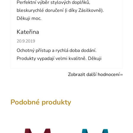
Perfektní výběr stylových doplňků,
bleskurychlé doručení (i díky Zásilkovně).
Děkuji moc.
Kateřina
Hodnocení obchodu je 5 z 5 hvězdiček.
20.9.2019
Ochotný přístup a rychlá doba dodání.
Produkty vypadají velmi kvalitně. Děkuji
Zobrazit další hodnocení
Podobné produkty