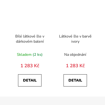
Bílé látkové šle v
Látkové šle v barvě
dárkovém balení
ivory
Skladem
(2 ks)
Na objednání
1 283 Kč
1 283 Kč
DETAIL
DETAIL
Z